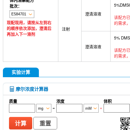
体内溶解配方
5%DMS
批次：
澄清溶液
该配方已
现配现用，请按从左到右
的需求，
的顺序依次添加，澄清后
注射
再加入下一溶剂
5% DM
澄清溶液
该配方已
的需求，
实验计算
摩尔浓度计算器
质量
浓度
体积
=
×
计算
重置