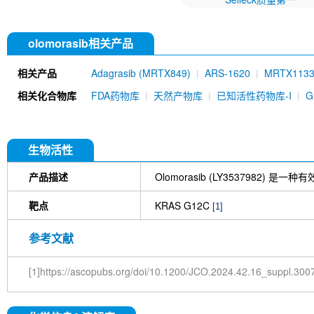
olomorasib相关产品
相关产品
Adagrasib (MRTX849)
ARS-1620
MRTX113
Daraxonrasib (RMC-6236)
RMC-7977
BI-28
相关化合物库
FDA药物库
天然产物库
已知活性药物库-I
443)
RMC-6291 (Elironrasib)
HRS-4642
Gl
生物活性
产品描述
Olomorasib (LY3537982)
靶点
KRAS G12C
[1]
参考文献
[1]https://ascopubs.org/doi/10.1200/JCO.2024.42.16_suppl.300