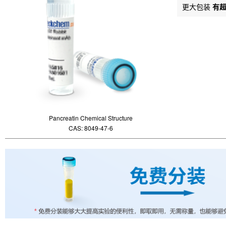
更大包装
有
Pancreatin Chemical Structure
CAS: 8049-47-6