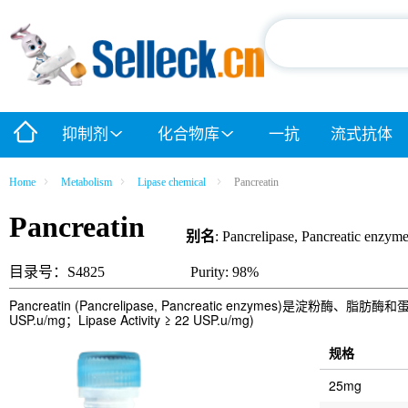
抑制剂
化合物库
一抗
流式抗体
Home
Metabolism
Lipase chemical
Pancreatin
Pancreatin
别名
: Pancrelipase, Pancreatic enzym
目录号：S4825
Purity: 98%
Pancreatin (Pancrelipase, Pancreatic enzymes)是淀粉
USP.u/mg；Lipase Activity ≥ 22 USP.u/mg)
规格
25mg