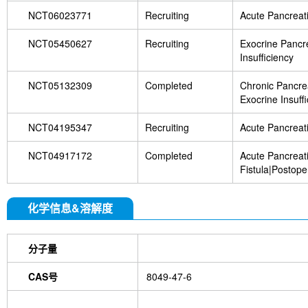
NCT06023771
Recruiting
Acute Pancreati
NCT05450627
Recruiting
Exocrine Pancr
Insufficiency
NCT05132309
Completed
Chronic Pancrea
Exocrine Insuff
NCT04195347
Recruiting
Acute Pancreati
NCT04917172
Completed
Acute Pancreati
Fistula|Postope
Complications
化学信息&溶解度
分子量
CAS号
8049-47-6