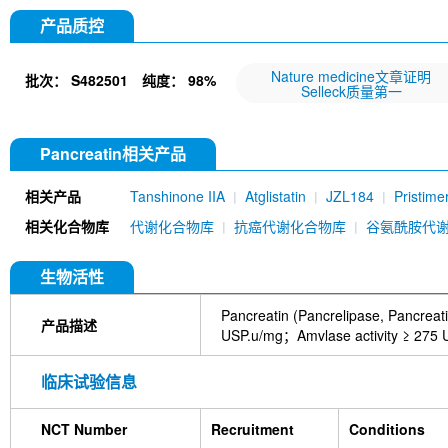
产品质控
Nature medicine文章证明
批次：
S482501
纯度：
98%
Selleck质量第一
Pancreatin相关产品
相关产品
Tanshinone IIA
Atglistatin
JZL184
Pristime
相关化合物库
代谢化合物库
抗癌代谢化合物库
谷氨酰胺代
生物活性
Pancreatin (Pancrelipas
产品描述
USP.u/mg；Amvlase activity ≥ 275 
临床试验信息
NCT Number
Recruitment
Conditions