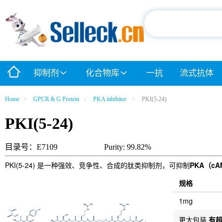
抑制剂
化合物库
一抗
流式抗体
Home
GPCR & G Protein
PKA inhibitor
PKI(5-24)
PKI(5-24)
目录号：E7109
Purity: 99.82%
PKI(5-24) 是一种强效、竞争性、合成的肽类抑制剂，可抑制
PKA（c
规格
1mg
更大包装
有