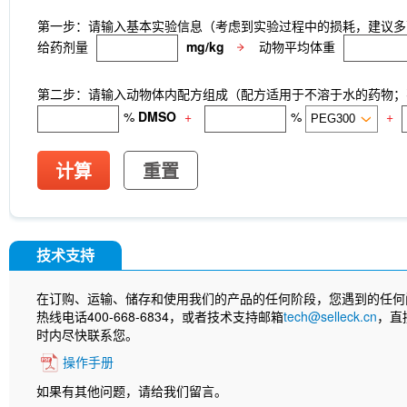
第一步：请输入基本实验信息（考虑到实验过程中的损耗，建议多
给药剂量
mg/kg
动物平均体重
第二步：请输入动物体内配方组成（配方适用于不溶于水的药物；不
%
DMSO
+
%
+
计算
重置
技术支持
在订购、运输、储存和使用我们的产品的任何阶段，您遇到的任何
热线电话400-668-6834，或者技术支持邮箱
tech@selleck.cn
，直
时内尽快联系您。
操作手册
如果有其他问题，请给我们留言。