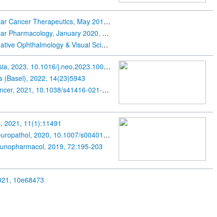
Molecular Cancer Therapeutics, May 2016, 1053-1062
Molecular Pharmacology, January 2020, 2-8
Investigative Ophthalmology & Visual Science, February 2020, 1
Neoplasia, 2023, 10.1016/j.neo.2023.100948
 (Basel), 2022, 14(23)5943
Br J Cancer, 2021, 10.1038/s41416-021-01442-6
, 2021, 11(1):11491
Acta Neuropathol, 2020, 10.1007/s00401-020-02226-7
munopharmacol, 2019, 72:195-203
2021, 10e68473