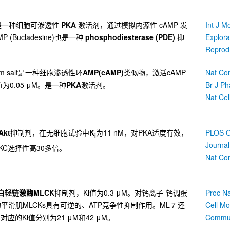
dium是一种细胞可渗透性
PKA
激活剂，通过模拟内源性 cAMP 发
Int J M
MP (Bucladesine)也是一种
phosphodiesterase (PDE)
抑
Explora
Reprod 
dium salt是一种细胞渗透性环
AMP(cAMP)
类似物，激活cAMP
Nat Co
为0.05 μM。是一种
PKA
激活剂。
Br J P
Nat Cel
Akt
抑制剂，在无细胞试验中
K
为11 nM，对PKA适度有效，
PLOS O
i
PKC选择性高30多倍。
Nat Co
白轻链激酶MLCK
抑制剂，Ki值为0.3 μM。对钙离子-钙调蛋
滑肌MLCKs具有可逆的、ATP竞争性抑制作用。ML-7 还
Cell Mo
对应的Ki值分别为21 μM和42 μM。
Commun