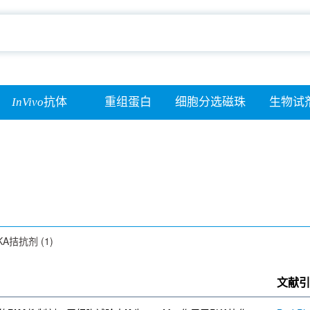
InVivo
抗体
重组蛋白
细胞分选磁珠
生物试
KA拮抗剂 (1)
文献引