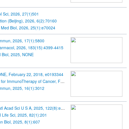
ol Sci, 2026, 27(1)501
tion (Beijing), 2026, 6(2):70160
Med Biol, 2026, 25(1):e70024
mmun, 2026, 17(1):5800
harmacol, 2026, 183(15):4399-4415
l Biol, 2025, NONE
NE, February 22, 2018, e0193344
Journal for ImmunoTherapy of Cancer, February 06, 2019, 33
mmun, 2025, 16(1):3012
Proc Natl Acad Sci U S A, 2025, 122(8):e2421717122
l Life Sci, 2025, 82(1):201
 Biol, 2025, 8(1):607