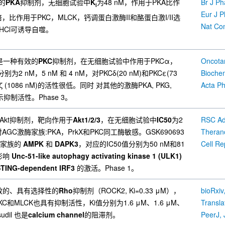
效的
PKA
抑制剂，无细胞试验中
K
为48 nM，作用于PKA比作
Br J P
i
Eur J 
，比作用于PKC，MLCK，钙调蛋白激酶II和酪蛋白激I/II选
Nat Co
2HCl可诱导自噬。
TS)是一种有效的
PKC
抑制剂，在无细胞试验中作用于PKCα，
分别为2 nM，5 nM 和 4 nM，对PKCδ(20 nM)和PKCε(73
Biochem
 (1086 nM)的活性很低。同时 对其他的激酶PKA, PKG,
也显示抑制活性。Phase 3。
种泛Akt抑制剂，靶向作用于
Akt1/2/3
，在无细胞试验中
IC50
为2
RSC Ad
，也对AGC激酶家族:PKA，PrkX和PKC同工酶敏感。GSK690693
Therano
K家族的
AMPK
和
DAPK3
，对应的IC50值分别为50 nM和81
Cell Re
可影响
Unc-51-like autophagy activating kinase 1 (ULK1)
TING-dependent IRF3
的激活。Phase 1。
一种有效的、具有选择性的
Rho
抑制剂（ROCK2, Ki=0.33 μM），
bioRxiv
KC和MLCK也具有抑制活性，Ki值分别为1.6 μM、1.6 μM、
udil 也是
calcium channel
的阻滞剂。
PeerJ,