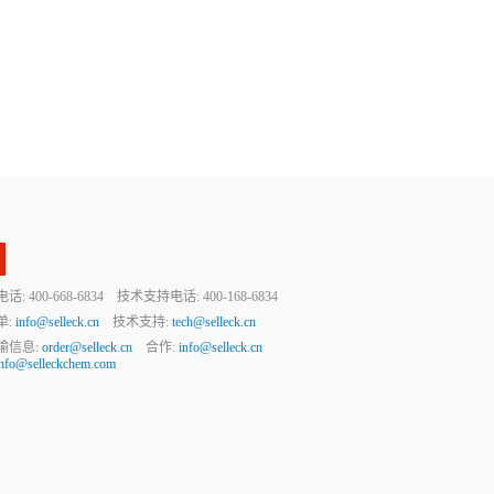
 400-668-6834 技术支持电话: 400-168-6834
单:
info@selleck.cn
技术支持:
tech@selleck.cn
输信息:
order@selleck.cn
合作:
info@selleck.cn
info@selleckchem.com