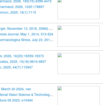
harmacol, 2026, 183(15):4399-4415
Pharmacol, 2026, 1025:178897
mmun, 2025, 16(1):7115
Oncotarget, November 13, 2018, 35962-35973
ical Journal, May 1, 2014, 513-524
Acta Pharmacologica Sinica, July 23, 2018, 1902-1912
v, 2026, 16(20):18359-18373
stics, 2025, 15(18):9819-9837
p, 2025, 44(7):115947
, March 20 2024, nan
Translational Vision Science & Technology, June 20 2017, 22
 June 06 2023, e15494