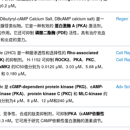
0.2 μM。
(Dibutyryl-cAMP Calcium Salt, DBcAMP calcium salt) 是一
Regen 
酸腺苷类似物。它是一种有效的
蛋白激酶 A (PKA)
激活剂，
 的作用。它还可抑制
磷酸二酯酶 (PDE)
活性，具有治疗充血
合和炎症的潜力。
hloride (2HCl) 是一种膜渗透性和选择性的
Rho-associated
CK)
的抑制剂。 H-1152 可抑制
ROCK2
、
PKA
、
PKC
、
Cell Re
aMK2
的IC50值分别为 0.0120 μM、3.03 μM、5.68 μM、
M 和 0.180 μM。
ide 是
cGMP-dependent protein kinase (PKG)
、
cAMP-
Adv Sci
kinase (PKA)
、
protein kinase C (PKC)
和
MLC-kinase
的
别为4 μM、8 μM、12 μM和240 μM。
一种强效、竞争性、合成的肽类抑制剂，可抑制
PKA（cAMP依赖性
 2.3 nM。它可用于研究 CAMP依赖性蛋白激酶的激素调节。