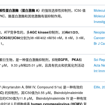
赖性蛋白激酶（蛋白激酶 A）
的强效选择性抑制剂，IC50 值
KG、PKC、酪蛋白激酶和其他激酶有弱抑制作用。
服的，ATP竞争性的，多
AGC kinase
抑制剂，对
Akt1/2/3
，
CKI/II
的
IC50
分别为38 nM/402 nM/50 nM，8 nM，3 nM，
Cancers
 1。
然香豆素衍生物，是一种蛋白激酶抑制剂，抑制
EGFR
，
PKA
和
Sci Rep
7 μM， 9.33 μM和25.01 μM，且具有抗炎和抗氧化剂活动
Int Im
 IV (Arcyriarubin A, BIM IV, Compound 5/1a) 是一种有效的
Elife, 
KC)
的抑制剂，其IC50值为0.55 μM。Bisindolylmaleimide
的IC50值为11.8 μM。 Bisindolylmaleimide IV 是一种有效
养中针对人巨细胞病毒
human cytomegalovirus (HCMV)
复