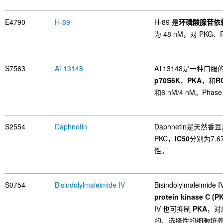
E4790
H-89
H-89 是
环磷酸腺苷依
为 48 nM，对 P
S7563
AT13148
AT13148是一种口
p70S6K
，
PKA
，和
RO
和6 nM/4 nM。Phase
S2554
Daphnetin
Daphnetin是天
PKC，
IC50
分别为7.6
性。
S0754
Bisindolylmaleimide IV
Bisindolylmaleimide
protein kinase C (P
IV 也可抑制
PKA
，对应
的、选择性的细胞培