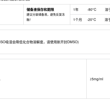
储备液保存和期限
1年
-80°C
溶
建议分装储备液，避免反复冻
1个月
-20°C
溶
融！
 mM) ；DMSO吸湿会降低化合物溶解度，请使用新开封DMSO)
A
≥5mg/ml