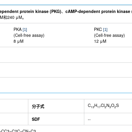
pendent protein kinase (PKG)
、
cAMP-dependent protein kinase 
μM和240 μM。
PKA
PKC
[1]
[1]
(Cell-free assay)
(Cell-free assay)
8 μM
12 μM
C
H
Cl
N
O
S
分子式
13
17
2
3
2
SDF
--
CC=CC3=C2C=CN=C3