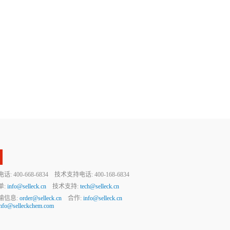
 400-668-6834 技术支持电话: 400-168-6834
单:
info@selleck.cn
技术支持:
tech@selleck.cn
输信息:
order@selleck.cn
合作:
info@selleck.cn
info@selleckchem.com