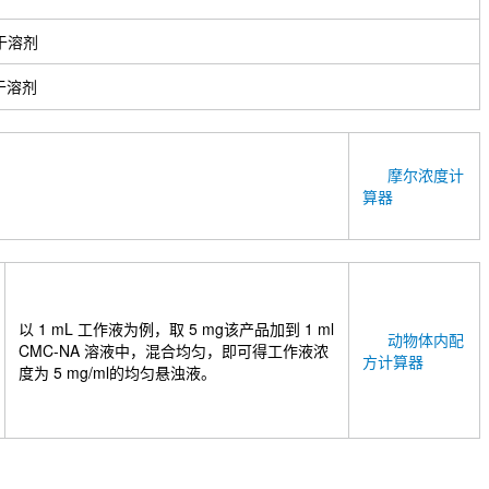
于溶剂
于溶剂
摩尔浓度计
算器
以 1 mL 工作液为例，取 5 mg该产品加到 1 ml
动物体内配
CMC-NA 溶液中，混合均匀，即可得工作液浓
方计算器
度为 5 mg/ml的均匀悬浊液。