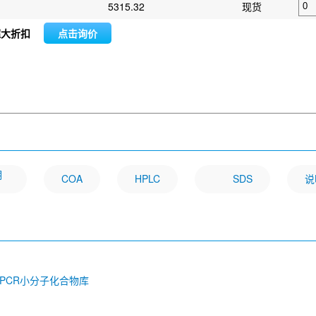
5315.32
现货
超大折扣
点击询价
明
COA
HPLC
SDS
说
GPCR小分子化合物库