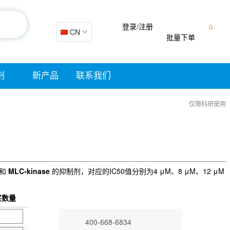
登录/注册
0
🇨🇳 CN
批量下单
剂
新产品
联系我们
仅限科研使用
和
MLC-kinase
的抑制剂，对应的IC50值分别为4 μM、8 μM、12 μM
买数量
400-668-6834