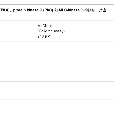
(PKA)
、
protein kinase C (PKC)
和
MLC-kinase
的抑制剂，对应
MLCK
[1]
(Cell-free assay)
240 μM