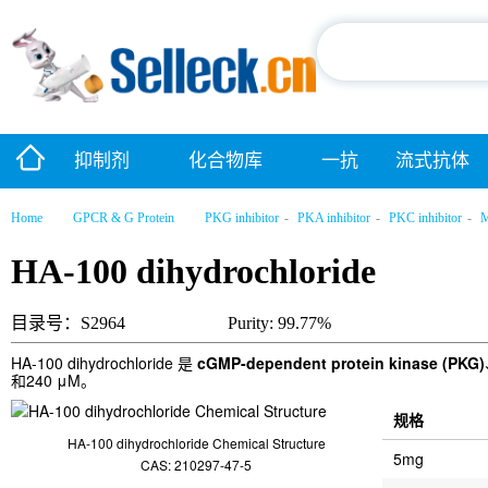
抑制剂
化合物库
一抗
流式抗体
Home
GPCR & G Protein
PKG inhibitor
-
PKA inhibitor
-
PKC inhibitor
-
M
HA-100 dihydrochloride
目录号：S2964
Purity: 99.77%
HA-100 dihydrochloride 是
cGMP-dependent protein kinase (PKG)
和240 μM。
规格
HA-100 dihydrochloride Chemical Structure
5mg
CAS: 210297-47-5