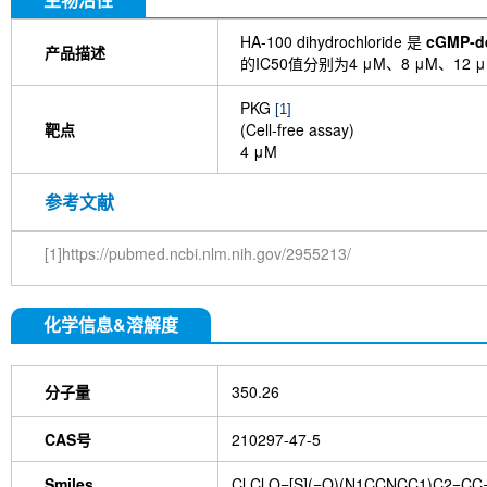
HA-100 dihydrochloride 是
cGMP-de
产品描述
的IC50值分别为4 μM、8 μM、12 
PKG
[1]
靶点
(Cell-free assay)
4 μM
参考文献
[1]https://pubmed.ncbi.nlm.nih.gov/2955213/
化学信息&溶解度
分子量
350.26
CAS号
210297-47-5
Smiles
Cl.Cl.O=[S](=O)(N1CCNCC1)C2=