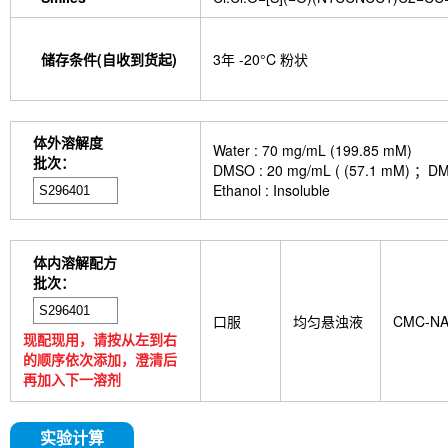
储存条件(自收到货起)
3年 -20°C 粉状
体外溶解度
Water : 70 mg/mL (199.85 mM)
批次：
DMSO : 20 mg/mL ( (57.1
Ethanol : Insoluble
体内溶解配方
批次：
口服
均匀悬浊液
CMC-N
现配现用，请按从左到右
的顺序依次添加，澄清后
再加入下一溶剂
实验计算