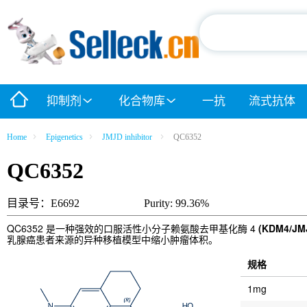
抑制剂
化合物库
一抗
流式抗体
Home
Epigenetics
JMJD inhibitor
QC6352
QC6352
目录号：E6692
Purity: 99.36%
QC6352 是一种强效的口服活性小分子赖氨酸去甲基化酶 4
(KDM4/JM
乳腺癌患者来源的异种移植模型中缩小肿瘤体积。
规格
1mg