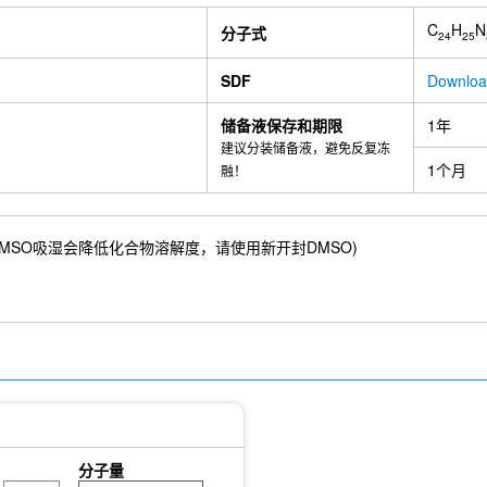
C
H
N
分子式
24
25
SDF
Downlo
储备液保存和期限
1年
建议分装储备液，避免反复冻
1个月
融！
3 mM) ；DMSO吸湿会降低化合物溶解度，请使用新开封DMSO)
分子量