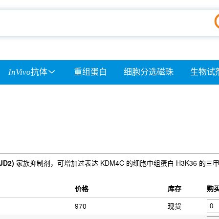
InVivo
抗体
重组蛋白
细胞分选磁珠
生物试
JD2)
家族抑制剂，可增加过表达 KDM4C 的细胞中组蛋白 H3K36 的
价格
库存
购
970
现货