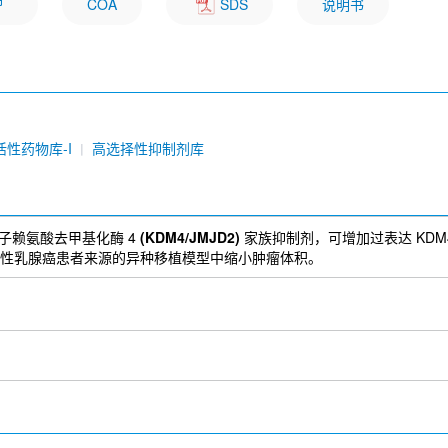
COA
SDS
说明书
活性药物库-I
高选择性抑制剂库
分子赖氨酸去甲基化酶 4
(KDM4/JMJD2)
家族抑制剂，可增加过表达 KDM
 阳性乳腺癌患者来源的异种移植模型中缩小肿瘤体积。