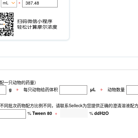
×
配一只动物的药量）
g
每只动物给药体积
μL
动物数量
同批次药物配方比例不同，请联系Selleck为您提供正确的澄清溶液配
%
Tween 80
+
%
ddH2O