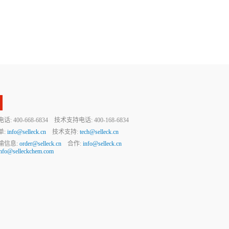
 400-668-6834 技术支持电话: 400-168-6834
单:
info@selleck.cn
技术支持:
tech@selleck.cn
输信息:
order@selleck.cn
合作:
info@selleck.cn
info@selleckchem.com