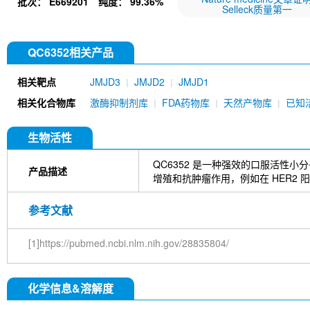
批次：
E669201
纯度：
99.36%
Selleck质量第一
QC6352相关产品
相关靶点
JMJD3
JMJD2
JMJD1
相关化合物库
激酶抑制剂库
FDA药物库
天然产物库
已知
生物活性
QC6352 是一种强效的口服活性小
产品描述
增殖和抗肿瘤作用，例如在 HER2
参考文献
[1]https://pubmed.ncbi.nlm.nih.gov/28835804/
化学信息&溶解度