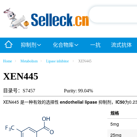
抑制剂
化合物库
一抗
流式抗体
Home
Metabolism
Lipase inhibitor
XEN445
XEN445
目录号：S7457
Purity: 99.04%
XEN445 是一种有效的选择性
endothelial lipase
抑制剂，
IC50
为0.2
规格
5mg
25mg