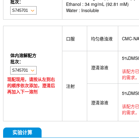
批次：
Ethanol : 34 mg/mL (92.81 mM)
Water : Insoluble
口服
均匀悬浊液
CMC-N
体内溶解配方
5%DMS
批次：
澄清溶液
该配方已
的需求，
现配现用，请按从左到右
的顺序依次添加，澄清后
注射
再加入下一溶剂
5%DMS
澄清溶液
该配方已
的需求，
实验计算