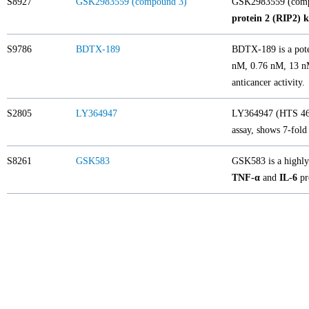
S8927
GSK2983559 (compound 3)
GSK2983559 (compou
protein 2 (RIP2) k
S9786
BDTX-189
BDTX-189 is a poten
nM, 0.76 nM, 13 
anticancer activity.
S2805
LY364947
LY364947 (HTS 4662
assay, shows 7-fold
S8261
GSK583
GSK583 is a highly 
TNF-α
and
IL-6
pr