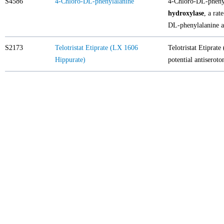
S4586
4-Chloro-DL-phenylalanine
4-Chloro-DL-phenyla
hydroxylase
, a ra
DL-phenylalanine ac
S2173
Telotristat Etiprate (LX 1606
Telotristat Etiprat
Hippurate)
potential antiseroto