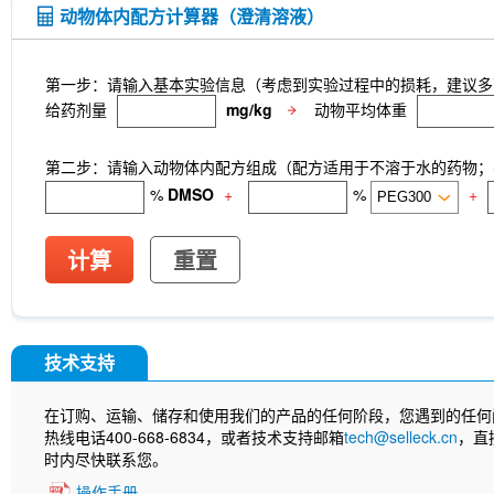
动物体内配方计算器（澄清溶液）
第一步：请输入基本实验信息（考虑到实验过程中的损耗，建议多
给药剂量
mg/kg
动物平均体重
第二步：请输入动物体内配方组成（配方适用于不溶于水的药物；不
%
DMSO
+
%
+
计算
重置
技术支持
在订购、运输、储存和使用我们的产品的任何阶段，您遇到的任何
热线电话400-668-6834，或者技术支持邮箱
tech@selleck.cn
，直
时内尽快联系您。
操作手册