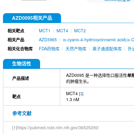
AZD0095相关产品
相关靶点
MCT1
MCT4
MCT2
相关产品
AZD3965
α-cyano-4-hydroxycinnamic acid(α-
相关化合物库
FDA药物库
天然产物库
离子通道配体库
外
生物活性
AZD0095 是一种选择性口服活性
单羧
产品描述
的肿瘤生长。
MCT4
[1]
靶点
1.3 nM
参考文献
[1]https://pubmed.ncbi.nlm.nih.gov/36525250/