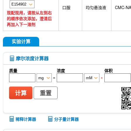
口服
均匀悬浊液
CMC-N
现配现用，请按从左到右
的顺序依次添加，澄清后
再加入下一溶剂
实验计算
摩尔浓度计算器
质量
浓度
体积
=
×
计算
重置
稀释计算器
分子量计算器