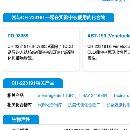
常与CH-223191一起在实验中被使用的化合物
PD 98059
ABT-199 (Venetocla
CH-223191和PD98059消除了TCDD
CH-223191和Veneto
诱导的人结肠癌细胞中的ERK1/2磷酸
CLL细胞中表现出协同
化和细胞增殖。
毒性。
CH-223191相关产品
相关产品
Stemregenin 1 (SR1)
BAY 2416964
Tapinaro
PDM2
YL-109
CAY10465
Perillaldehyde
相关化合物库
代谢化合物库
抗癌代谢化合物库
谷氨酰胺代
生物活性