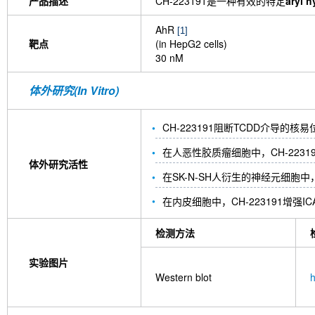
产品描述
CH-223191是一种有效的特定
aryl 
AhR
[1]
靶点
(in HepG2 cells)
30 nM
体外研究(In Vitro)
CH-223191阻断TCDD介导的核
在人恶性胶质瘤细胞中，CH-2231
体外研究活性
在SK-N-SH人衍生的神经元细胞中
在内皮细胞中，CH-223191增强I
检测方法
实验图片
Western blot
h