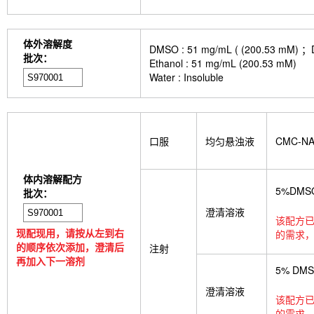
体外溶解度
DMSO : 51 mg/mL ( (200.
批次：
Ethanol : 51 mg/mL (200.53 mM)
Water : Insoluble
口服
均匀悬浊液
CMC-N
体内溶解配方
5%DMS
批次：
澄清溶液
该配方已
现配现用，请按从左到右
的需求，
的顺序依次添加，澄清后
注射
再加入下一溶剂
5% DM
澄清溶液
该配方已
的需求，