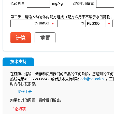
给药剂量
mg/kg
动物平均体重
第二步：请输入动物体内配方组成（配方适用于不溶于水的药物；不
%
DMSO
+
%
+
计算
重置
技术支持
在订购、运输、储存和使用我们的产品的任何阶段，您遇到的任何
热线电话400-668-6834，或者技术支持邮箱
tech@selleck.cn
，直
时内尽快联系您。
操作手册
如果有其他问题，请给我们留言。
* 必填项