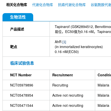
CAY10465
Perillaldehyde
GNF351
AhR An
相关化合物库
代谢化合物库
抗癌代谢化合物库
谷氨酰胺代
生物活性
Tapinarof (GSK2894512, Benviti
产品描述
易位，EC50值为0.16 nM。Tapin
AhR
[1]
靶点
(in immortalized keratinocytes)
0.16 nM(EC50)
临床试验信息
NCT Number
Recruitment
Conditi
NCT05979896
Recruiting
Malaria
NCT05478954
Active not recruiting
Malaria
NCT05471544
Active not recruiting
Malaria