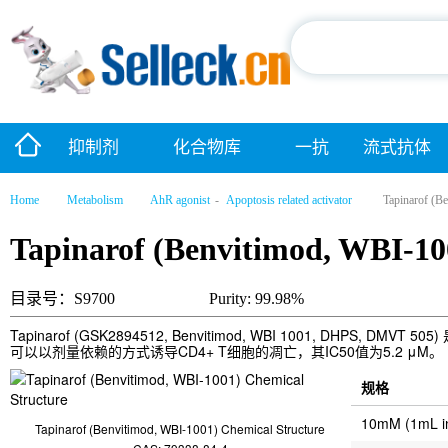
抑制剂
化合物库
一抗
流式抗体
Home
Metabolism
AhR agonist
-
Apoptosis related activator
Tapinarof (B
Tapinarof (Benvitimod, WBI-10
目录号：S9700
Purity: 99.98%
Tapinarof (GSK2894512, Benvitimod, WBI 1001, DHPS, DMVT 50
可以以剂量依赖的方式诱导CD4+ T细胞的凋亡，其IC50值为5.2 μM。
规格
10mM (1mL 
Tapinarof (Benvitimod, WBI-1001) Chemical Structure