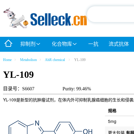
抑制剂
化合物库
一抗
流式抗体
Home
Metabolism
AhR chemical
YL-109
YL-109
目录号：S6607
Purity: 99.46%
YL-109是新型的抗肿瘤试剂，在体内外可抑制乳腺癌细胞的生长和侵袭
规格
5mg
更大包装
有