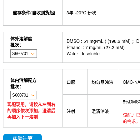
储存条件(自收到货起)
3年 -20°C 粉状
体外溶解度
DMSO : 51 mg/mL ( (198.
批次：
Ethanol : 7 mg/mL (27.2 mM)
Water : Insoluble
体内溶解配方
口服
均匀悬浊液
CMC-N
批次：
5%DMS
现配现用，请按从左到右
的顺序依次添加，澄清后
注射
澄清溶液
该配方已
再加入下一溶剂
的需求，
实验计算