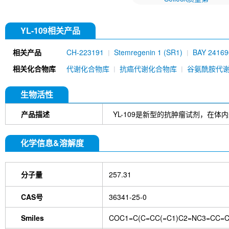
YL-109相关产品
相关产品
CH-223191
Stemregenin 1 (SR1)
BAY 24169
L-Kynurenine
PDM2
CAY10465
Perillaldeh
相关化合物库
代谢化合物库
抗癌代谢化合物库
谷氨酰胺代
生物活性
产品描述
YL-109是新型的抗肿瘤试剂，在
化学信息&溶解度
分子量
257.31
CAS号
36341-25-0
Smiles
COC1=C(C=CC(=C1)C2=NC3=CC=