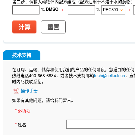
第二步：请输入动物体内配方组成（配方适用于不溶于水的药物；不
%
DMSO
+
%
+
计算
重置
技术支持
在订购、运输、储存和使用我们的产品的任何阶段，您遇到的任何
热线电话400-668-6834，或者技术支持邮箱
tech@selleck.cn
，直
时内尽快联系您。
操作手册
如果有其他问题，请给我们留言。
* 必填项
*
姓名