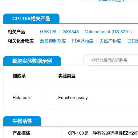
CPI-169相关产品
相关产品
GSK126
GSK343
Valemetostat (DS-3201)
相关化合物库
激酶抑制剂库
FDA药物库
天然产物库
已知
细胞实验数据示例
细胞系
实验类型
Hela cells
Function assay
生物活性
产品描述
CPI-169是一种有效的选择性
EZH2
抑