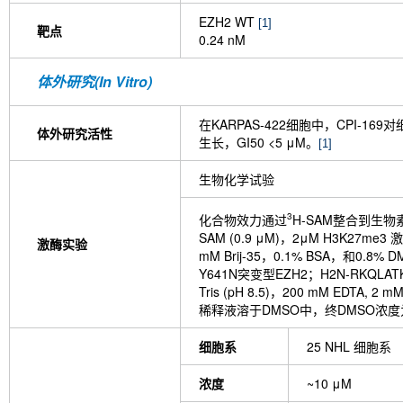
EZH2 WT
[1]
靶点
0.24 nM
体外研究(In Vitro)
在KARPAS-422细胞中，CPI-
体外研究活性
生长，GI50 <5 μM。
[1]
生物化学试验
3
化合物效力通过
H-SAM整合到生物素化
SAM (0.9 μM)，2μM H3K27me3
激酶实验
mM Brij-35，0.1% BSA，和0
Y641N突变型EZH2；H2N-RKQLAT
Tris (pH 8.5)，200 mM E
稀释液溶于DMSO中，终DMSO浓度为
细胞系
25 NHL 细胞系
浓度
~10 μM