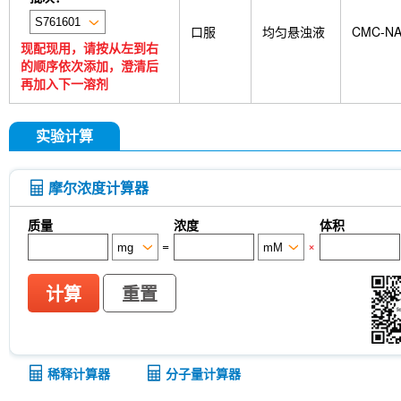
口服
均匀悬浊液
CMC-N
现配现用，请按从左到右
的顺序依次添加，澄清后
再加入下一溶剂
实验计算
摩尔浓度计算器
质量
浓度
体积
=
×
计算
重置
稀释计算器
分子量计算器