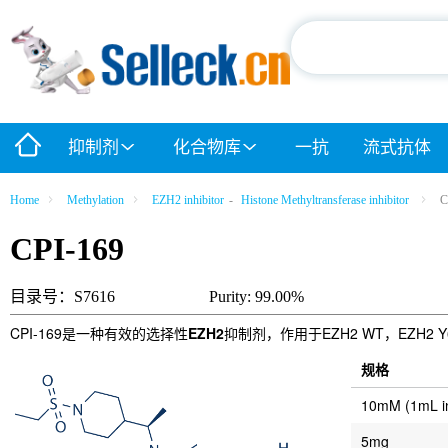
抑制剂
化合物库
一抗
流式抗体
Home
Methylation
EZH2 inhibitor
-
Histone Methyltransferase inhibitor
C
CPI-169
目录号：S7616
Purity: 99.00%
CPI-169是一种有效的选择性
EZH2
抑制剂，作用于EZH2 WT，EZH2 Y
规格
10mM (1mL 
5mg