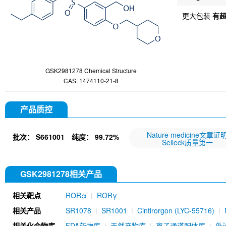
更大包装
有
GSK2981278 Chemical Structure
CAS: 1474110-21-8
产品质控
Nature medicine文章证
批次：
S661001
纯度：
99.72%
Selleck质量第一
GSK2981278相关产品
相关靶点
RORα
RORγ
相关产品
SR1078
SR1001
Cintirorgon (LYC-55716)
相关化合物库
FDA药物库
天然产物库
离子通道配体库
外