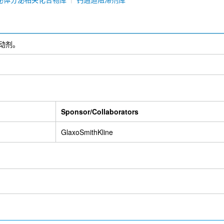
动剂。
Sponsor/Collaborators
GlaxoSmithKline