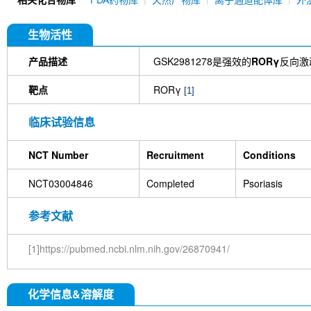
生物活性
产品描述
GSK2981278是强效的
RORγ
反向激
靶点
RORγ
[1]
临床试验信息
NCT Number
Recruitment
Conditions
NCT03004846
Completed
Psoriasis
参考文献
[1]https://pubmed.ncbi.nlm.nih.gov/26870941/
化学信息&溶解度