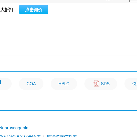
超大折扣
点击询价
明
COA
HPLC
SDS
说
Neoruscogenin
泌体分泌相关化合物库
钙通道阻滞剂库