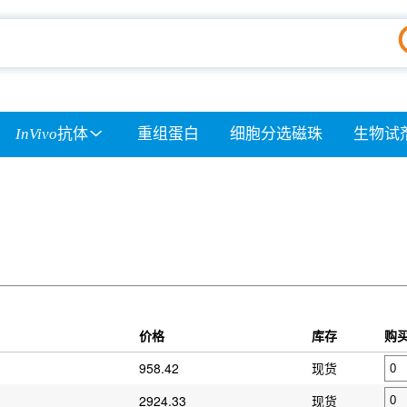
InVivo
抗体
重组蛋白
细胞分选磁珠
生物试
价格
库存
购
958.42
现货
2924.33
现货