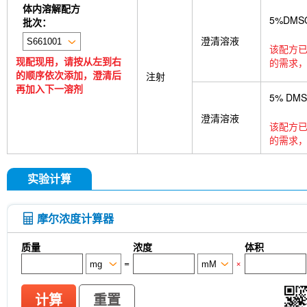
体内溶解配方
5%DMS
批次：
澄清溶液
该配方已
现配现用，请按从左到右
的需求，
的顺序依次添加，澄清后
注射
再加入下一溶剂
5% DM
澄清溶液
该配方已
的需求，
实验计算
摩尔浓度计算器
质量
浓度
体积
=
×
计算
重置