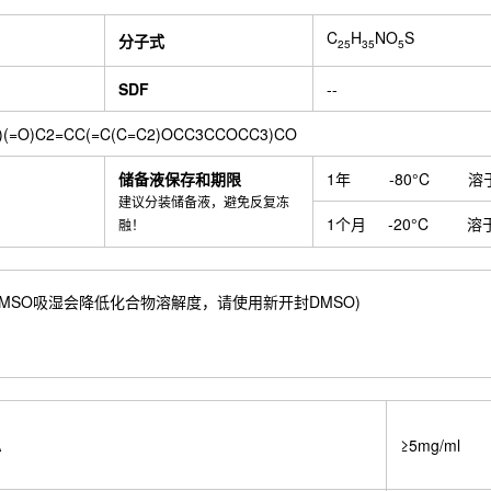
C
H
NO
S
分子式
25
35
5
SDF
--
O)(=O)C2=CC(=C(C=C2)OCC3CCOCC3)CO
储备液保存和期限
1年
-80°C
溶
建议分装储备液，避免反复冻
1个月
-20°C
溶
融！
3 mM) ；DMSO吸湿会降低化合物溶解度，请使用新开封DMSO)
A
≥5mg/ml