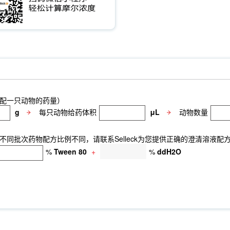
配一只动物的药量）
g
每只动物给药体积
μL
动物数量
同批次药物配方比例不同，请联系Selleck为您提供正确的澄清溶液配
%
Tween 80
+
%
ddH2O