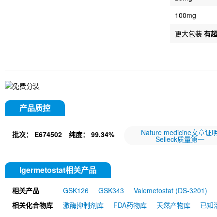
100mg
更大包装
有
产品质控
Nature medicine文章证
批次：
E674502
纯度：
99.34%
Selleck质量第一
Igermetostat相关产品
相关产品
GSK126
GSK343
Valemetostat (DS-3201)
相关化合物库
激酶抑制剂库
FDA药物库
天然产物库
已知