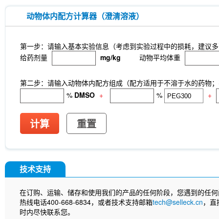
动物体内配方计算器（澄清溶液）
第一步：请输入基本实验信息（考虑到实验过程中的损耗，建议多
给药剂量
mg/kg
动物平均体重
第二步：请输入动物体内配方组成（配方适用于不溶于水的药物；不
%
DMSO
+
%
+
计算
重置
技术支持
在订购、运输、储存和使用我们的产品的任何阶段，您遇到的任何
热线电话400-668-6834，或者技术支持邮箱
tech@selleck.cn
，直
时内尽快联系您。