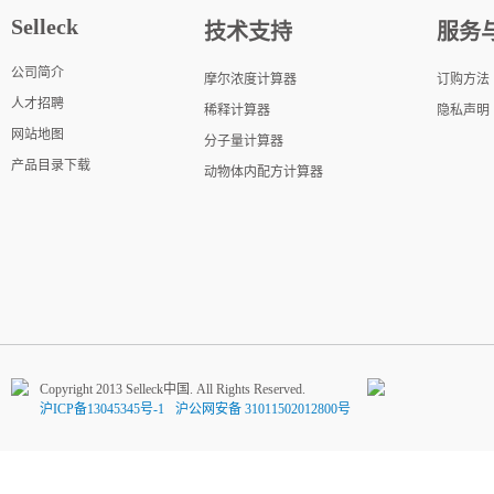
Selleck
技术支持
服务
公司简介
摩尔浓度计算器
订购方法
人才招聘
稀释计算器
隐私声明
网站地图
分子量计算器
产品目录下载
动物体内配方计算器
Copyright 2013 Selleck中国. All Rights Reserved.
沪ICP备13045345号-1
沪公网安备 31011502012800号