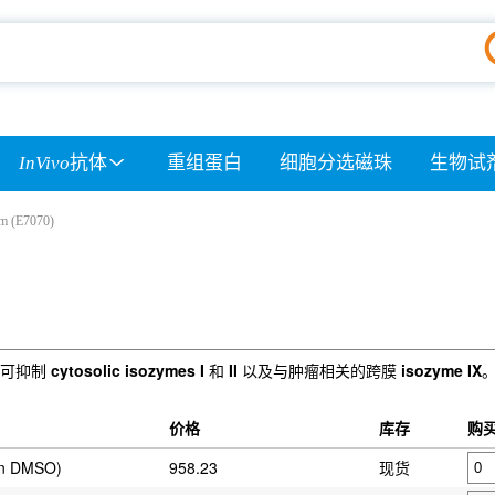
InVivo
抗体
重组蛋白
细胞分选磁珠
生物试
am (E7070)
，可抑制
cytosolic isozymes I
和
II
以及与肿瘤相关的跨膜
isozyme IX
。
价格
库存
购
in DMSO)
958.23
现货