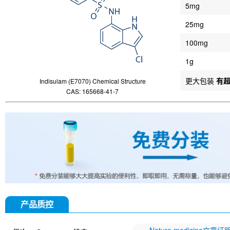
5mg
25mg
100mg
1g
更大包装
有
Indisulam (E7070) Chemical Structure
CAS: 165668-41-7
产品质控