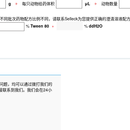
g
每只动物给药体积
μL
动物数量
同批次药物配方比例不同，请联系Selleck为您提供正确的澄清溶液配
%
Tween 80
+
%
ddH2O
问题，均可以通过拨打我们的
接联系到我们。我们会在24小