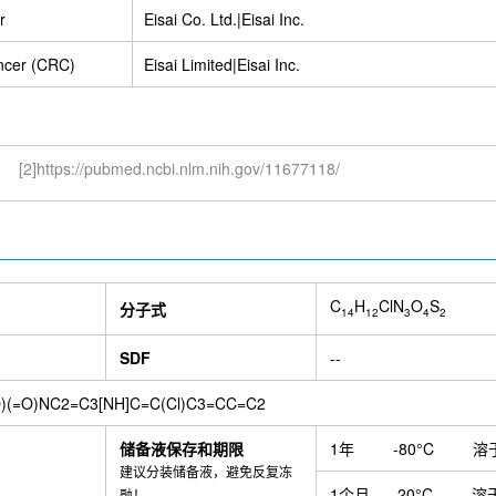
r
Eisai Co. Ltd.|Eisai Inc.
ncer (CRC)
Eisai Limited|Eisai Inc.
[2]https://pubmed.ncbi.nlm.nih.gov/11677118/
C
H
ClN
O
S
分子式
14
12
3
4
2
SDF
--
O)(=O)NC2=C3[NH]C=C(Cl)C3=CC=C2
储备液保存和期限
1年
-80°C
溶
建议分装储备液，避免反复冻
1个月
-20°C
溶
融！