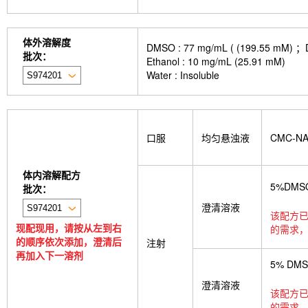
体外溶解度
DMSO : 77 mg/mL ( (199.
批次：
Ethanol : 10 mg/mL (25.91 mM)
Water : Insoluble
口服
均匀悬浊液
CMC-N
体内溶解配方
5%DMS
批次：
澄清溶液
该配方已
现配现用，请按从左到右
的需求，
的顺序依次添加，澄清后
注射
再加入下一溶剂
5% DM
澄清溶液
该配方已
的需求，