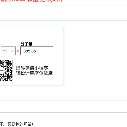
分子量
×
配一只动物的药量）