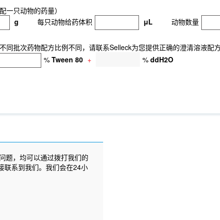
配一只动物的药量）
g
每只动物给药体积
μL
动物数量
同批次药物配方比例不同，请联系Selleck为您提供正确的澄清溶液配
%
Tween 80
+
%
ddH2O
问题，均可以通过拨打我们的
接联系到我们。我们会在24小