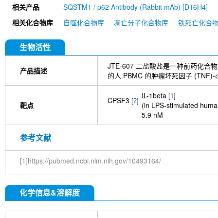
相关产品
SQSTM1 / p62 Antibody (Rabbit mAb) [D16H4]
Benpyrine racemate
相关化合物库
自噬化合物库
凋亡分子化合物库
铁死亡化合
生物活性
JTE-607 二盐酸盐是一种前药化合
产品描述
的人 PBMC 的肿瘤坏死因子 (TNF)-α、白介
IL-1beta
[1]
CPSF3
[2]
靶点
(in LPS-stimulated hum
5.9 nM
参考文献
[1]https://pubmed.ncbi.nlm.nih.gov/10493164/
化学信息&溶解度