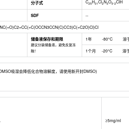
C
H
Cl
N
O
.
ClH
分子式
25
31
2
3
5
2
SDF
--
)NC(=O)C2=CC(=C(OCCN3CCN(C)CC3)C(=C2O)Cl)Cl
储备液保存和期限
1年
-80°C
溶
建议分装储备液，避免反复冻
1个月
-20°C
溶
融！
.4 mM) ；DMSO吸湿会降低化合物溶解度，请使用新开封DMSO)
A
≥5mg/ml