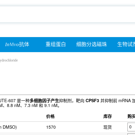
InVivo
抗体
重组蛋白
细胞分选磁珠
生物试
ydrochloride
E-607 是一种
多细胞因子产生
抑制剂，靶向
CPSF3
并抑制前 mRNA 加
M、8.8 nM、7.3 nM 和 9.1 nM。
价格
库存
购
in DMSO)
1570
现货