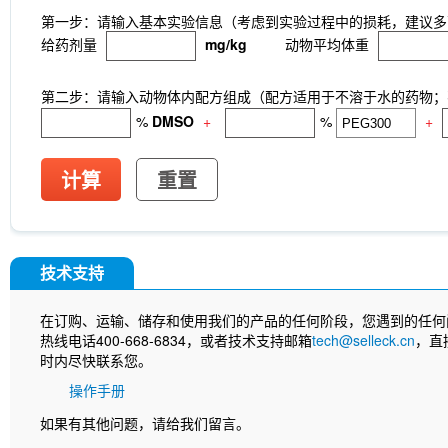
第一步：请输入基本实验信息（考虑到实验过程中的损耗，建议多
给药剂量
mg/kg
动物平均体重
第二步：请输入动物体内配方组成（配方适用于不溶于水的药物；不
%
DMSO
+
%
+
计算
重置
技术支持
在订购、运输、储存和使用我们的产品的任何阶段，您遇到的任何
热线电话400-668-6834，或者技术支持邮箱
tech@selleck.cn
，直
时内尽快联系您。
操作手册
如果有其他问题，请给我们留言。