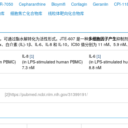
R-7050
Cepharanthine
Bioymifi
Corilagin
Geraniin
CPI-11
物库
细胞焦亡化合物库
线粒体靶向化合物库
物，可通过酯水解转化为活性形式。JTE-607 是一种
多细胞因子产生
抑制
素 (IL)-1β、IL-6、IL-8 和 IL-10，IC50 值分别为 11 nM、5.9 nM、8
IL-8
IL-6
[1]
[1]
an PBMC)
(in LPS-stimulated human PBMC)
(in LPS-stimulated 
7.3 nM
8.8 nM
[2]https://pubmed.ncbi.nlm.nih.gov/31399191/