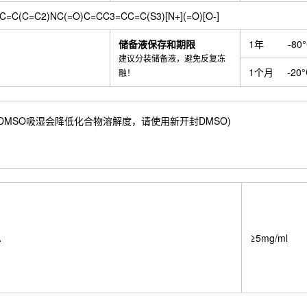
=C(C=C2)NC(=O)C=CC3=CC=C(S3)[N+](=O)[O-]
储备液保存和期限
1年
-80
建议分装储备液，避免反复冻
1个月
-20
融！
36 mM) ；DMSO吸湿会降低化合物溶解度，请使用新开封DMSO)
A
≥5mg/ml