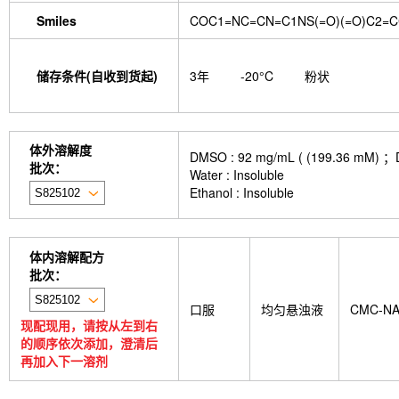
Smiles
COC1=NC=CN=C1NS(=O)(=O)C2=CC
储存条件(自收到货起)
3年
-20°C
粉状
体外溶解度
DMSO : 92 mg/mL ( (199.
批次：
Water : Insoluble
Ethanol : Insoluble
体内溶解配方
批次：
口服
均匀悬浊液
CMC-N
现配现用，请按从左到右
的顺序依次添加，澄清后
再加入下一溶剂