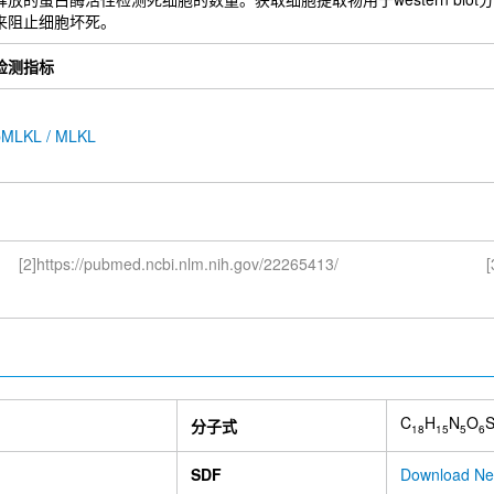
来阻止细胞坏死。
检测指标
pMLKL / MLKL
[2]https://pubmed.ncbi.nlm.nih.gov/22265413/
[
C
H
N
O
分子式
18
15
5
6
SDF
Download Ne