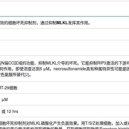
异的、有效的细胞坏死抑制剂，通过抑制
MLKL
发挥其作用。
LKL的N端CC区域的功能、抑制MLKL介导的坏死。它能抑制RIP3激活的下游坏死。N
任何作用，即使浓度达到5 μM。necrosulfonamide具有种属特异性可能是因
被色氨酸所替代
。
[2]
HT-29细胞
1 μM
 或 12 hrs
细胞坏死抑制剂对MLKL磷酸化产生负面效果。用T/S/Z处理细胞，加入
释放的蛋白酶活性检测死细胞的数量。获取细胞提取物用于western blot分析。终浓度为