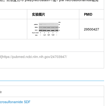
实验图片
PMID
29500427
3]https://pubmed.ncbi.nlm.nih.gov/24703947/
S
2
crosulfonamide SDF