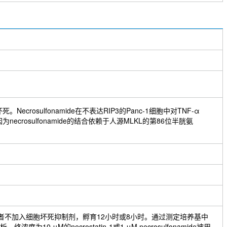
ecrosulfonamide在不表达RIP3的Panc-1细胞中对TNF-α
为necrosulfonamide的结合依赖于人源MLKL的第86位半胱氨
或者不加入细胞坏死抑制剂，孵育12小时或8小时。通过测定培养基中
10 μM的necrostatin-1或1 μM necrosulfonamide被用