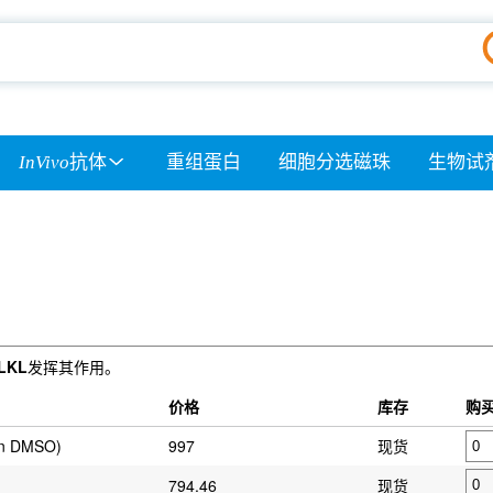
InVivo
抗体
重组蛋白
细胞分选磁珠
生物试
LKL
发挥其作用。
价格
库存
购
in DMSO)
997
现货
794.46
现货