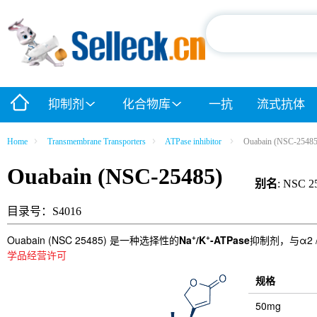
抑制剂
化合物库
一抗
流式抗体
Home
Transmembrane Transporters
ATPase inhibitor
Ouabain (NSC-25485
Ouabain (NSC-25485)
别名
: NSC 2
目录号：S4016
+
+
Ouabain (NSC 25485) 是一种选择性的
Na
/K
-ATPase
抑制剂，与α2 
学品经营许可
规格
50mg