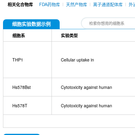
Ginsenoside Rb1
CDN1163
BTB06584
Sa
相关化合物库
FDA药物库
天然产物库
离子通道配体库
外
05204)
Rhodamine 123
Tegoprazan
细胞实验数据示例
细胞系
实验类型
THP1
Cellular uptake in
Hs578Bst
Cytotoxicity against human
Hs578T
Cytotoxicity against human