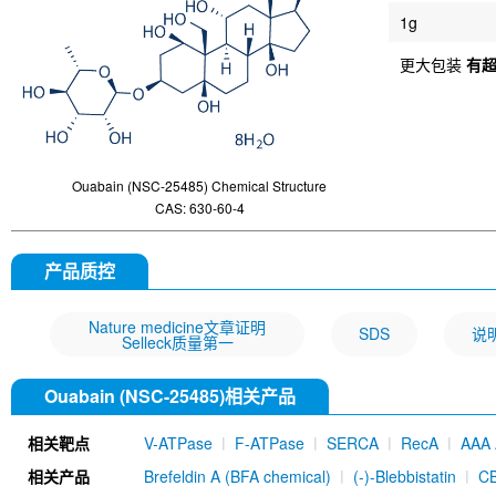
1g
更大包装
有
Ouabain (NSC-25485) Chemical Structure
CAS: 630-60-4
产品质控
Nature medicine文章证明
SDS
说
Selleck质量第一
Ouabain (NSC-25485)相关产品
相关靶点
V-ATPase
F-ATPase
SERCA
RecA
AAA 
相关产品
Brefeldin A (BFA chemical)
(-)-Blebbistatin
CB