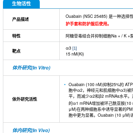
生物活性
Ouabain (NSC 25485) 是一种选择
产品描述
护手套和防护服后使用。
特性
阿糖苷毒结合并抑制细胞Na + / K
α3
[1]
靶点
15 nM(Ki)
体外研究(In Vitro)
Ouabain (100 nM)抑制25%的 A
胞中α2，神经元和肌细胞中α3)
平，而减少α2和β2 mRNAs水平。
体外研究活性
的α1 mRNA增加被环己酰亚胺(10
μM)在两种细胞系中诱导显著的PMD(
胞中更为显著。Ouabain (10
体内研究(In Vivo)