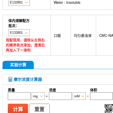
Water : Insoluble
体内溶解配方
批次：
口服
均匀悬浊液
CMC-N
现配现用，请按从左到右
的顺序依次添加，澄清后
再加入下一溶剂
实验计算
摩尔浓度计算器
质量
浓度
体积
=
×
计算
重置