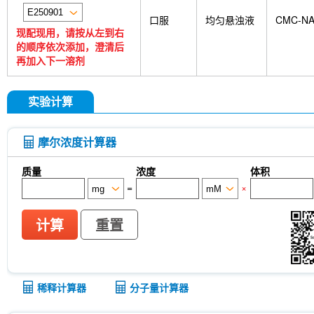
口服
均匀悬浊液
CMC-N
现配现用，请按从左到右
的顺序依次添加，澄清后
再加入下一溶剂
实验计算
摩尔浓度计算器
质量
浓度
体积
=
×
计算
重置
稀释计算器
分子量计算器