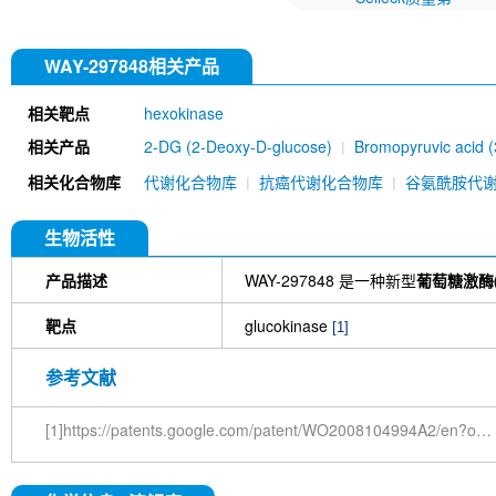
WAY-297848相关产品
相关靶点
hexokinase
相关产品
2-DG (2-Deoxy-D-glucose)
Bromopyruvic acid 
PGK1 Antibody (Rabbit mAb) [D17A1]
相关化合物库
代谢化合物库
抗癌代谢化合物库
谷氨酰胺代
生物活性
产品描述
WAY-297848 是一种新型
葡萄糖激酶(g
靶点
glucokinase
[1]
参考文献
[1]https://patents.google.com/patent/WO2008104994A2/en?oq=WO+2008104994+A2