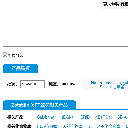
更大包装
有
产品质控
Nature medicine
批次：
纯度：
98.00%
Selleck质量第
Zotatifin (eFT226)相关产品
相关产品
Salubrinal
4EGI-1
ISRIB
4E1RCat
SBI-
mAb) [M19A24]
相关化合物库
FDA药物库
天然产物库
凋亡分子化合物库