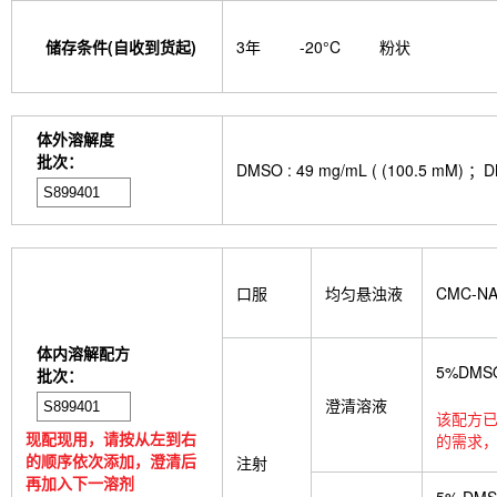
储存条件(自收到货起)
3年
-20°C
粉状
体外溶解度
批次：
DMSO : 49 mg/mL ( (100.
口服
均匀悬浊液
CMC-N
体内溶解配方
5%DMS
批次：
澄清溶液
该配方已
现配现用，请按从左到右
的需求，
的顺序依次添加，澄清后
注射
再加入下一溶剂