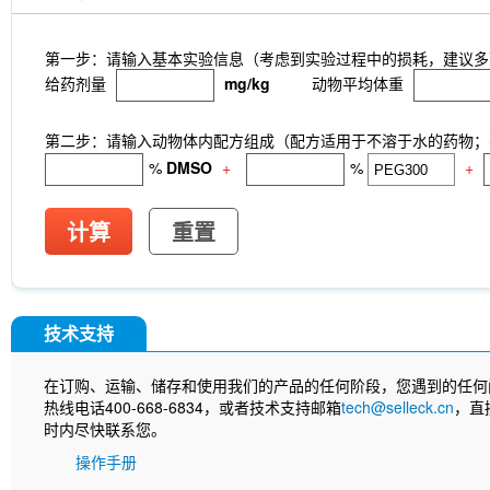
第一步：请输入基本实验信息（考虑到实验过程中的损耗，建议多
给药剂量
mg/kg
动物平均体重
第二步：请输入动物体内配方组成（配方适用于不溶于水的药物；不
%
DMSO
+
%
+
计算
重置
技术支持
在订购、运输、储存和使用我们的产品的任何阶段，您遇到的任何
热线电话400-668-6834，或者技术支持邮箱
tech@selleck.cn
，直
时内尽快联系您。
操作手册