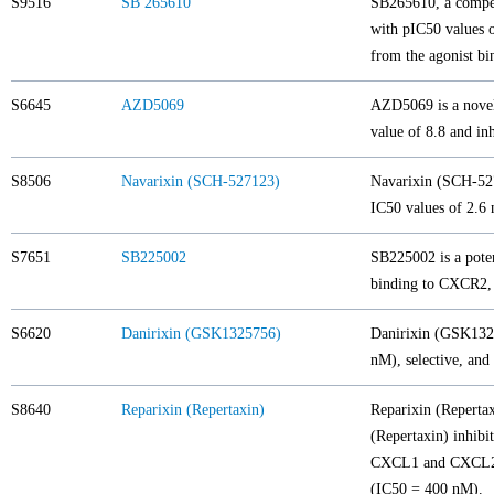
S9516
SB 265610
SB265610, a compet
with pIC50 values o
from the agonist bin
S6645
AZD5069
AZD5069 is a novel
value of 8.8 and i
S8506
Navarixin (SCH-527123)
Navarixin (SCH-527
IC50 values of 2.6 
S7651
SB225002
SB225002 is a poten
binding to CXCR2, >
S6620
Danirixin (GSK1325756)
Danirixin (GSK1325
nM), selective, and
S8640
Reparixin (Repertaxin)
Reparixin (Repertax
(Repertaxin) inhib
CXCL1 and CXCL2. 
(IC50 = 400 nM).