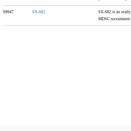
S8947
SX-682
SX-682 is an orally
MDSC recruitment a