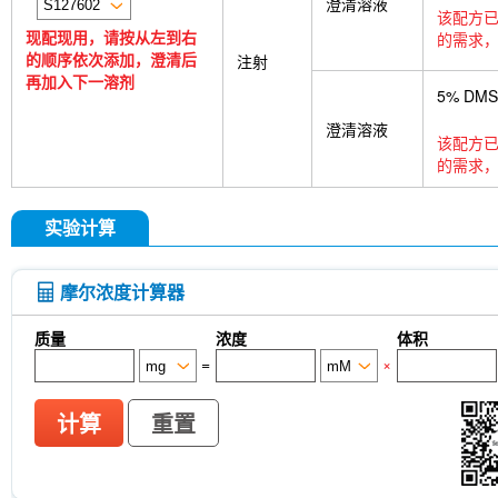
澄清溶液
该配方已
现配现用，请按从左到右
的需求，
的顺序依次添加，澄清后
注射
再加入下一溶剂
5% DM
澄清溶液
该配方已
的需求，
实验计算
摩尔浓度计算器
质量
浓度
体积
=
×
计算
重置