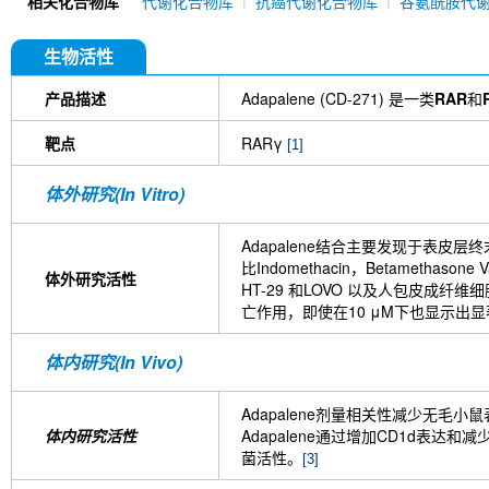
相关化合物库
代谢化合物库
抗癌代谢化合物库
谷氨酰胺代
生物活性
产品描述
Adapalene (CD-271) 是一类
RAR
和
靶点
RARγ
[1]
体外研究(In Vitro)
Adapalene结合主要发现于表皮层终
比Indomethacin，Betamethaso
体外研究活性
HT-29 和LOVO 以及人包皮成纤维细胞
亡作用，即使在10 μM下也显示出显著的
体内研究(In Vivo)
Adapalene剂量相关性减少无毛
体内研究活性
Adapalene通过增加CD1d表
菌活性。
[3]