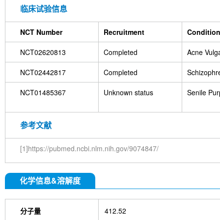
临床试验信息
NCT Number
Recruitment
Conditio
NCT02620813
Completed
Acne Vulga
NCT02442817
Completed
Schizophr
NCT01485367
Unknown status
Senile Pu
参考文献
[1]https://pubmed.ncbi.nlm.nih.gov/9074847/
化学信息&溶解度
分子量
412.52