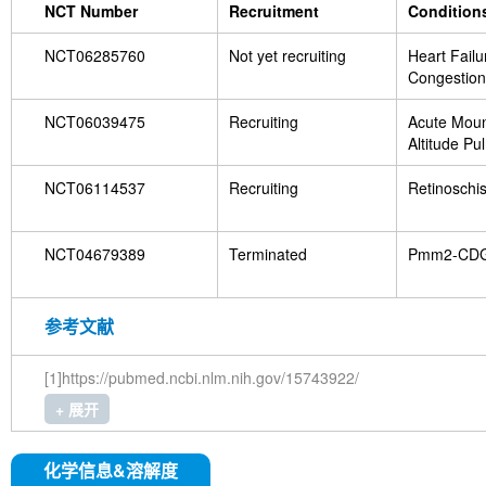
NCT Number
Recruitment
Condition
NCT06285760
Not yet recruiting
Heart Failu
Congestion
NCT06039475
Recruiting
Acute Moun
Altitude P
Edema|High
Edema
NCT06114537
Recruiting
Retinoschis
NCT04679389
Terminated
Pmm2-CD
参考文献
[1]https://pubmed.ncbi.nlm.nih.gov/15743922/
+ 展开
化学信息&溶解度