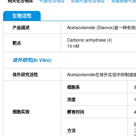
相关化合物库
代谢化合物库
抗癌代谢化合物库
谷氨酰胺代
生物活性
产品描述
Acetazolamide (Diamox)是一种有
Carbonic anhydrase
[4]
靶点
10 nM
体外研究(In Vitro)
体外研究活性
Acetazolamide在体外实验中抑制
细胞系
浓度
细胞实验
孵育时间
方法