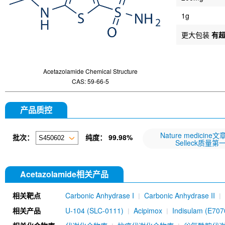
1g
更大包装
有
Acetazolamide Chemical Structure
CAS: 59-66-5
产品质控
Nature medicine
批次：
纯度：
99.98%
Selleck质量第
Acetazolamide相关产品
相关靶点
Carbonic Anhydrase I
Carbonic Anhydrase II
相关产品
U-104 (SLC-0111)
Acipimox
Indisulam (E707