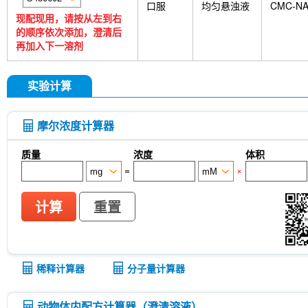
口服
均匀悬浊液
CMC-N
现配现用，请按从左到右
的顺序依次添加，澄清后
再加入下一溶剂
实验计算
摩尔浓度计算器
质量
浓度
体积
=
×
计算
重置
稀释计算器
分子量计算器
动物体内配方计算器（澄清溶液）