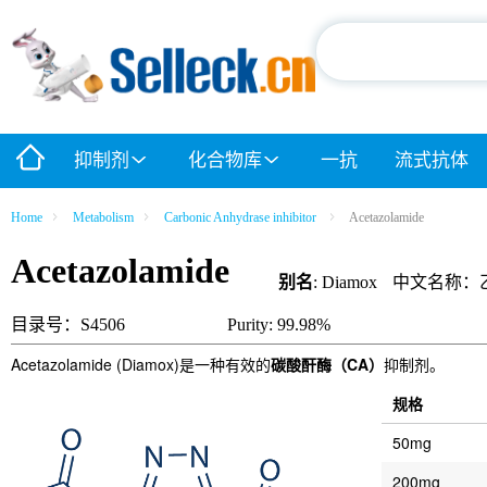
抑制剂
化合物库
一抗
流式抗体
Home
Metabolism
Carbonic Anhydrase inhibitor
Acetazolamide
Acetazolamide
别名
: Diamox
中文名称：
目录号：S4506
Purity: 99.98%
Acetazolamide (Diamox)是一种有效的
碳酸酐酶（CA）
抑制剂。
规格
50mg
200mg