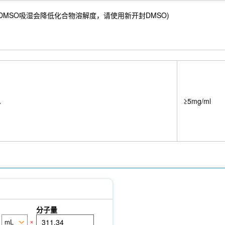
13 mM) ；DMSO吸湿会降低化合物溶解度，请使用新开封DMSO)
A
≥5mg/ml
分子量
×