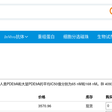
InVivo
抗体
重组蛋白
细胞分选磁珠
生物试
类PDE9A和大鼠PDE9A的平均IC50值分别为65 nM和168 nM。BI
价格
库存
购
3570.96
现货