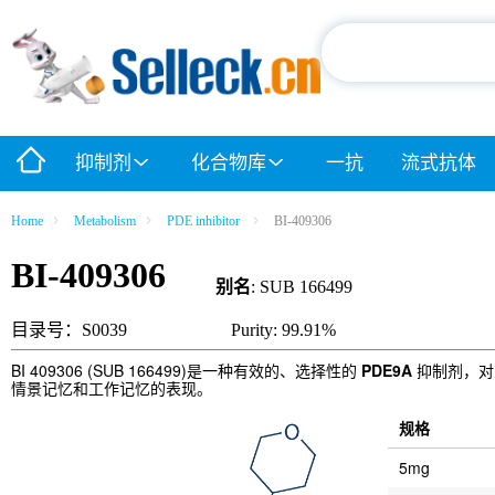
抑制剂
化合物库
一抗
流式抗体
Home
Metabolism
PDE inhibitor
BI-409306
BI-409306
别名
: SUB 166499
目录号：S0039
Purity: 99.91%
BI 409306 (SUB 166499)是一种有效的、选择性的
PDE9A
抑制剂，对人
情景记忆和工作记忆的表现。
规格
5mg