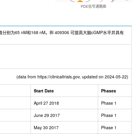
HA130
PDE信号通路图
别为65 nM和168 nM。BI 409306 可提高大脑cGMP水平并具有
(data from
https://clinicaltrials.gov
, updated on 2024-05-22)
Start Date
Phases
April 27 2018
Phase 1
June 29 2017
Phase 1
May 30 2017
Phase 1