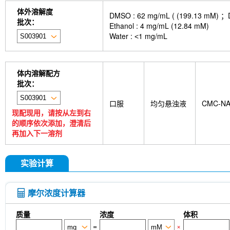
体外溶解度
DMSO : 62 mg/mL ( (199.
批次：
Ethanol : 4 mg/mL (12.84 mM)
Water : ˂1 mg/mL
体内溶解配方
批次：
口服
均匀悬浊液
CMC-N
现配现用，请按从左到右
的顺序依次添加，澄清后
再加入下一溶剂
实验计算
摩尔浓度计算器
质量
浓度
体积
=
×