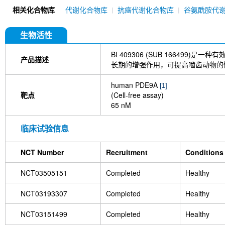
Enpp-1-IN-1
Ibudilast
BRL-50481
GSK256
相关化合物库
代谢化合物库
抗癌代谢化合物库
谷氨酰胺代
S-(+)-Rolipram
Ro 20-1724
Forsythin
Olpr
生物活性
BI 409306 (SUB 166499)是
产品描述
长期的增强作用，可提高啮齿动物的
human PDE9A
[1]
靶点
(Cell-free assay)
65 nM
临床试验信息
NCT Number
Recruitment
Conditions
NCT03505151
Completed
Healthy
NCT03193307
Completed
Healthy
NCT03151499
Completed
Healthy