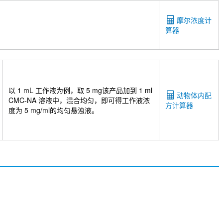
摩尔浓度计
算器
以 1 mL 工作液为例，取 5 mg该产品加到 1 ml
动物体内配
CMC-NA 溶液中，混合均匀，即可得工作液浓
方计算器
度为 5 mg/ml的均匀悬浊液。