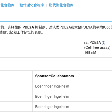
066
Doxofylline
Diosgenin
TAK-063
Ziritaxestat (GLPG1690)
谢化合物库
糖代谢化合物库
脂代谢化合物库
inone
Cilostamide
Zatolmilast (BPN14770)
一种有效的、选择性的
PDE9A
抑制剂，对人类PDE9A和大鼠PDE9A的平均IC50值分
情景记忆和工作记忆的表现。
rat PDE9A
[1]
(Cell-free assay)
168 nM
Sponsor/Collaborators
Boehringer Ingelheim
Boehringer Ingelheim
Boehringer Ingelheim