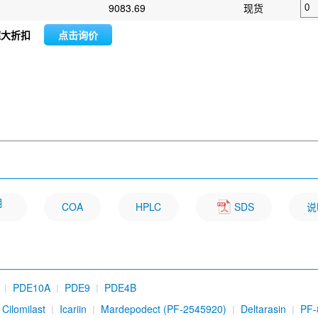
9083.69
现货
超大折扣
点击询价
明
COA
HPLC
SDS
说
PDE10A
PDE9
PDE4B
Cilomilast
Icariin
Mardepodect (PF-2545920)
Deltarasin
PF-