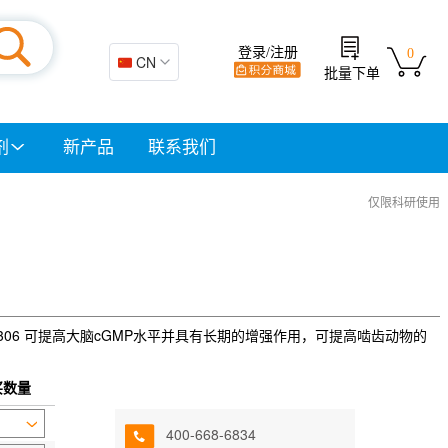
登录/注册
0
🇨🇳 CN
批量下单
剂
新产品
联系我们
仅限科研使用
 409306 可提高大脑cGMP水平并具有长期的增强作用，可提高啮齿动物的
买数量
400-668-6834