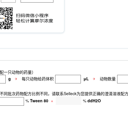
配一只动物的药量）
g
每只动物给药体积
μL
动物数量
同批次药物配方比例不同，请联系Selleck为您提供正确的澄清溶液配
%
Tween 80
+
%
ddH2O