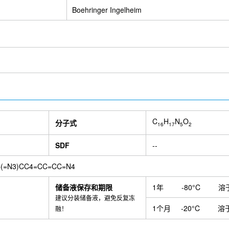
Boehringer Ingelheim
C
H
N
O
分子式
16
17
5
2
SDF
--
(=N3)CC4=CC=CC=N4
储备液保存和期限
1年
-80°C
溶
建议分装储备液，避免反复冻
1个月
-20°C
溶
融！