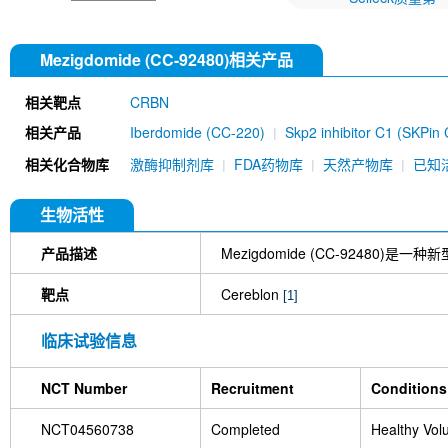
Mezigdomide (CC-92480)相关产品
相关靶点
CRBN
相关产品
Iberdomide (CC-220)
Skp2 inhibitor C1 (SKPin 
Homo-PROTAC cereblon degrader 1
CC-900
相关化合物库
激酶抑制剂库
FDA药物库
天然产物库
已知
(Rabbit mAb) [D14E15]
生物活性
产品描述
Mezigdomide (CC-92480)
靶点
Cereblon
[1]
临床试验信息
NCT Number
Recruitment
Conditions
NCT04560738
Completed
Healthy Vol