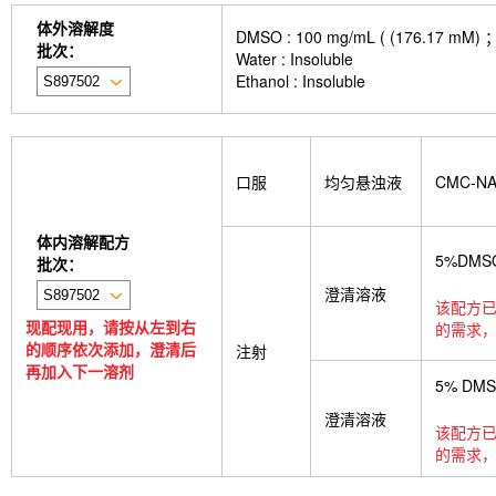
体外溶解度
DMSO : 100 mg/mL ( (176
批次：
Water : Insoluble
Ethanol : Insoluble
口服
均匀悬浊液
CMC-N
体内溶解配方
5%DMS
批次：
澄清溶液
该配方已
现配现用，请按从左到右
的需求，
的顺序依次添加，澄清后
注射
再加入下一溶剂
5% DM
澄清溶液
该配方已
的需求，