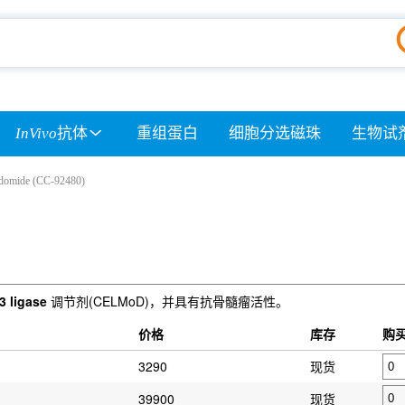
InVivo
抗体
重组蛋白
细胞分选磁珠
生物试
domide (CC-92480)
3 ligase
调节剂(CELMoD)，并具有抗骨髓瘤活性。
价格
库存
购
3290
现货
39900
现货