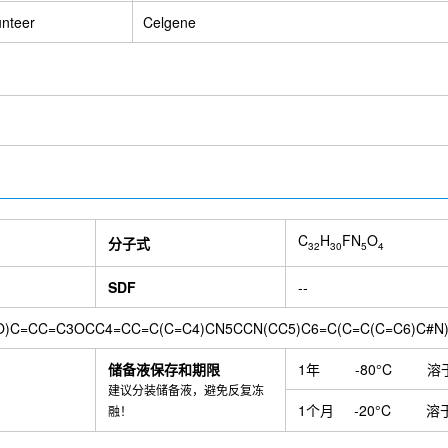
unteer
Celgene
C
H
FN
O
分子式
32
30
5
4
SDF
--
O)C=CC=C3OCC4=CC=C(C=C4)CN5CCN(CC5)C6=C(C=C(C=C6)C#N
储备液保存和期限
1年
-80°C
溶
建议分装储备液，避免反复冻
1个月
-20°C
溶
融！