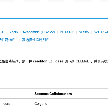
C1)
Apcin
Avadomide (CC-122)
PRT4165
VL285
SZL P1-
09
SMER3
CC-885
dCBP-1
Ubiquityl-Histone H2A (Lys119) 
活性药物库-I
高选择性抑制剂库
是一种新型蛋白降解剂，是一种
cereblon E3 ligase
调节剂(CELMoD)，并具有
Sponsor/Collaborators
unteers
Celgene