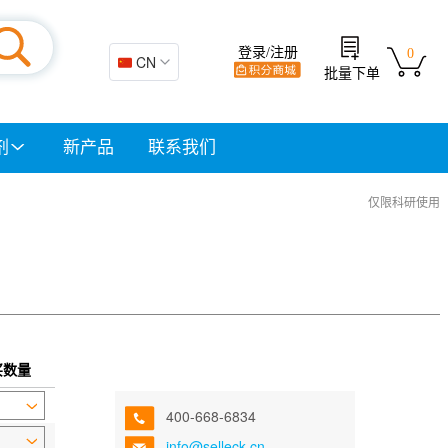
登录/注册
0
🇨🇳 CN
批量下单
剂
新产品
联系我们
仅限科研使用
买数量
400-668-6834
info@selleck.cn