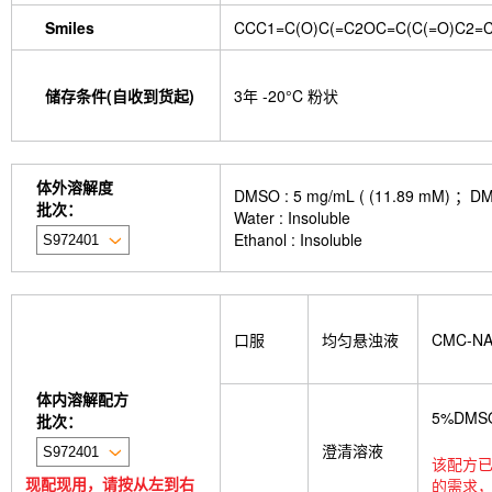
Smiles
CCC1=C(O)C(=C2OC=C(C(=O)C2=
储存条件(自收到货起)
3年 -20°C 粉状
体外溶解度
DMSO : 5 mg/mL ( (11.89
批次：
Water : Insoluble
Ethanol : Insoluble
口服
均匀悬浊液
CMC-N
体内溶解配方
5%DMS
批次：
澄清溶液
该配方已
现配现用，请按从左到右
的需求，