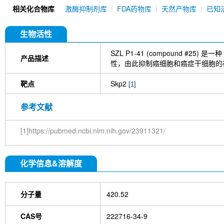
92480)
VH298
Homo-PROTAC cereblon degr
相关化合物库
激酶抑制剂库
FDA药物库
天然产物库
已知
(Lys119) Antibody (Rabbit mAb) [D14E15]
生物活性
SZL P1-41 (compound #25) 是一种
产品描述
性，由此抑制癌细胞和癌症干细胞的存活
靶点
Skp2
[1]
参考文献
[1]https://pubmed.ncbi.nlm.nih.gov/23911321/
化学信息&溶解度
分子量
420.52
CAS号
222716-34-9