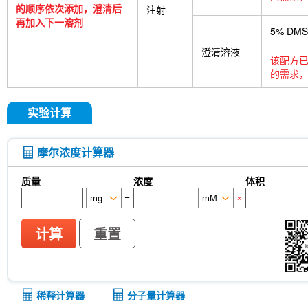
的顺序依次添加，澄清后
注射
再加入下一溶剂
5% DM
澄清溶液
该配方已
的需求，
实验计算
摩尔浓度计算器
质量
浓度
体积
=
×
计算
重置
稀释计算器
分子量计算器