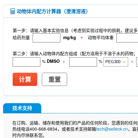
动物体内配方计算器（澄清溶液）
第一步：请输入基本实验信息（考虑到实验过程中的损耗，建议多
给药剂量
mg/kg
动物平均体重
第二步：请输入动物体内配方组成（配方适用于不溶于水的药物；不
%
DMSO
+
%
+
计算
重置
技术支持
在订购、运输、储存和使用我们的产品的任何阶段，您遇到的任何
热线电话400-668-6834，或者技术支持邮箱
tech@selleck.cn
，直
时内尽快联系您。