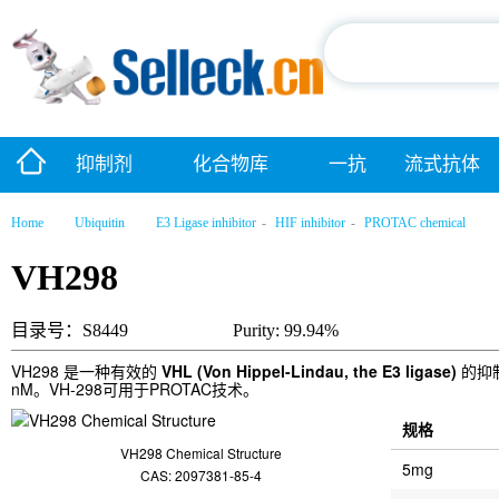
抑制剂
化合物库
一抗
流式抗体
Home
Ubiquitin
E3 Ligase inhibitor
-
HIF inhibitor
-
PROTAC chemical
VH298
目录号：S8449
Purity: 99.94%
VH298 是一种有效的
VHL (Von Hippel-Lindau, the E3 ligase)
的抑
nM。VH-298可用于PROTAC技术。
规格
VH298 Chemical Structure
5mg
CAS: 2097381-85-4