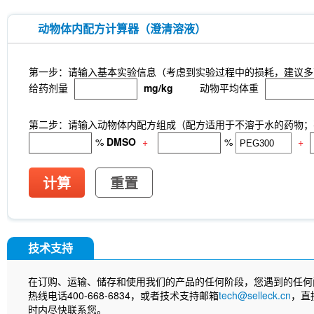
动物体内配方计算器（澄清溶液）
第一步：请输入基本实验信息（考虑到实验过程中的损耗，建议多
给药剂量
mg/kg
动物平均体重
第二步：请输入动物体内配方组成（配方适用于不溶于水的药物；不
%
DMSO
+
%
+
计算
重置
技术支持
在订购、运输、储存和使用我们的产品的任何阶段，您遇到的任何
热线电话400-668-6834，或者技术支持邮箱
tech@selleck.cn
，直
时内尽快联系您。