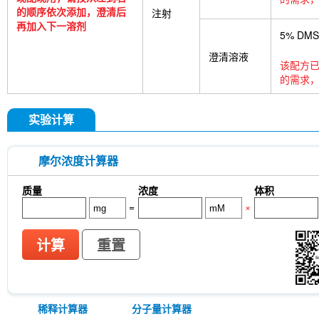
的顺序依次添加，澄清后
注射
再加入下一溶剂
5% DM
澄清溶液
该配方已
的需求，
实验计算
摩尔浓度计算器
质量
浓度
体积
=
×
计算
重置
稀释计算器
分子量计算器