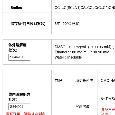
Smiles
CC1=C(SC=N1)C2=CC=C(C=C2)CNC
储存条件(自收到货起)
3年 -20°C 粉状
体外溶解度
DMSO : 100 mg/mL ( (190
批次：
Ethanol : 100 mg/mL (190.96 mM)
Water : Insoluble
口服
均匀悬浊液
CMC-N
体内溶解配方
5%DMS
批次：
澄清溶液
该配方已
现配现用，请按从左到右
的需求，