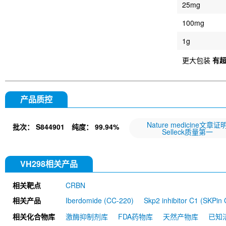
25mg
100mg
1g
更大包装
有
产品质控
Nature medicine文章证
批次：
S844901
纯度：
99.94%
Selleck质量第一
VH298相关产品
相关靶点
CRBN
相关产品
Iberdomide (CC-220)
Skp2 inhibitor C1 (SKPin 
Mezigdomide (CC-92480)
Homo-PROTAC cereb
相关化合物库
激酶抑制剂库
FDA药物库
天然产物库
已知
H2A (Lys119) Antibody (Rabbit mAb) [D14E15]