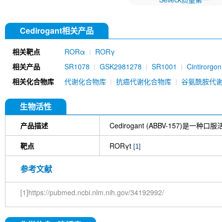
Cedirogant相关产品
相关靶点
RORα
RORγ
相关产品
SR1078
GSK2981278
SR1001
Cintirorgo
相关化合物库
代谢化合物库
抗癌代谢化合物库
谷氨酰胺代
生物活性
产品描述
Cedirogant (ABBV-157)是一种口
靶点
RORγt
[1]
参考文献
[1]https://pubmed.ncbi.nlm.nih.gov/34192992/