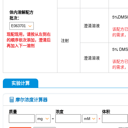
体内溶解配方
5%DMS
批次：
澄清溶液
该配方已
现配现用，请按从左到右
的需求，
的顺序依次添加，澄清后
注射
再加入下一溶剂
5% DM
澄清溶液
该配方已
的需求，
实验计算
摩尔浓度计算器
质量
浓度
体积
=
×