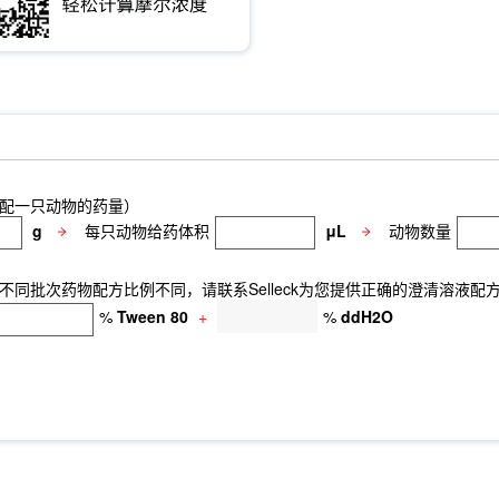
配一只动物的药量）
g
每只动物给药体积
μL
动物数量
同批次药物配方比例不同，请联系Selleck为您提供正确的澄清溶液配
%
Tween 80
+
%
ddH2O