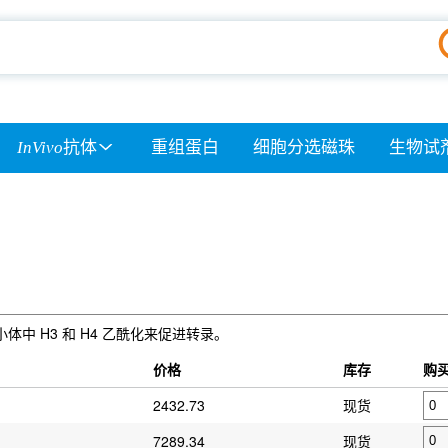
InVivo
抗体
重组蛋白
细胞分选磁珠
生物试
中 H3 和 H4 乙酰化来促进转录。
价格
库存
购
2432.73
现货
7289.34
现货