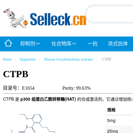
抑制剂
化合物库
一抗
流式抗体
Home
Epigenetics
Histone Acetyltransferase activator
CTPB
CTPB
目录号：E1654
Purity: 99.63%
CTPB 是
p300 组蛋白乙酰转移酶(HAT)
的合成激活剂，它通过增加核小体
规格
5mg
25mg