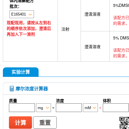
体内溶解配方
5%DMS
批次：
澄清溶液
该配方已
现配现用，请按从左到右
的需求，
的顺序依次添加，澄清后
注射
再加入下一溶剂
5% DM
澄清溶液
该配方已
的需求，
实验计算
摩尔浓度计算器
质量
浓度
体积
=
×
计算
重置