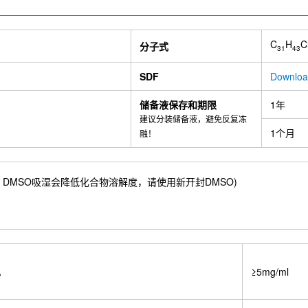
C
H
C
分子式
31
43
SDF
Downlo
储备液保存和期限
1年
建议分装储备液，避免反复冻
1个月
融！
.46 mM) ；DMSO吸湿会降低化合物溶解度，请使用新开封DMSO)
A
≥5mg/ml