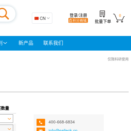
登录/注册
0
🇨🇳 CN
批量下单
剂
新产品
联系我们
仅限科研使用
买数量
400-668-6834
info@selleck.cn