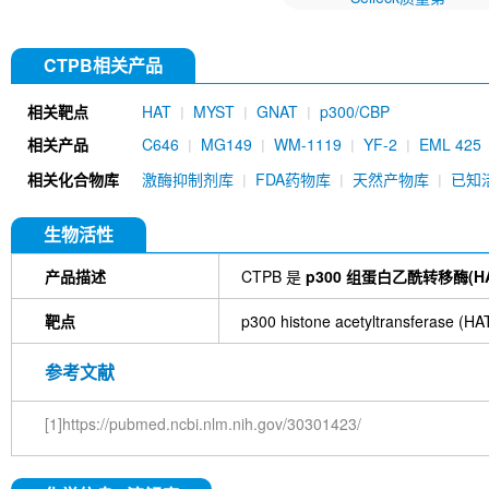
CTPB相关产品
相关靶点
HAT
MYST
GNAT
p300/CBP
相关产品
C646
MG149
WM-1119
YF-2
EML 425
mAb) [L2M16]
JG-2016
相关化合物库
激酶抑制剂库
FDA药物库
天然产物库
已知
生物活性
产品描述
CTPB 是
p300 组蛋白乙酰转移酶(HA
靶点
p300 histone acetyltransferase (HA
参考文献
[1]https://pubmed.ncbi.nlm.nih.gov/30301423/