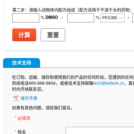
第二步：请输入动物体内配方组成（配方适用于不溶于水的药物；不
%
DMSO
+
%
+
计算
重置
技术支持
在订购、运输、储存和使用我们的产品的任何阶段，您遇到的任何
热线电话400-668-6834，或者技术支持邮箱
tech@selleck.cn
，直
时内尽快联系您。
操作手册
如果有其他问题，请给我们留言。
* 必填项
*
姓名