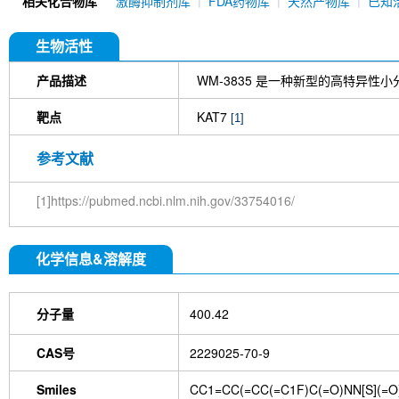
相关化合物库
激酶抑制剂库
FDA药物库
天然产物库
已知
生物活性
产品描述
WM-3835 是一种新型的高特异性
靶点
KAT7
[1]
参考文献
[1]https://pubmed.ncbi.nlm.nih.gov/33754016/
化学信息&溶解度
分子量
400.42
CAS号
2229025-70-9
Smiles
CC1=CC(=CC(=C1F)C(=O)NN[S](=