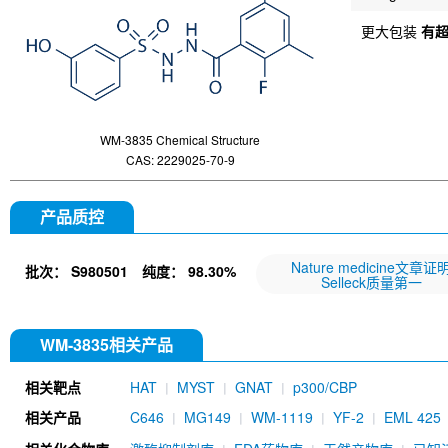
更大包装
有
WM-3835 Chemical Structure
CAS: 2229025-70-9
产品质控
Nature medicine文章证
批次：
S980501
纯度：
98.30%
Selleck质量第一
WM-3835相关产品
相关靶点
HAT
MYST
GNAT
p300/CBP
相关产品
C646
MG149
WM-1119
YF-2
EML 425
CTPB
JG-2016