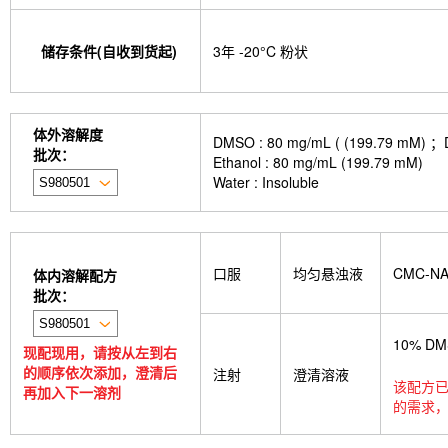
储存条件(自收到货起)
3年 -20°C 粉状
体外溶解度
DMSO : 80 mg/mL ( (199.
批次：
Ethanol : 80 mg/mL (199.79 mM)
Water : Insoluble
口服
均匀悬浊液
CMC-N
体内溶解配方
批次：
10% D
现配现用，请按从左到右
的顺序依次添加，澄清后
注射
澄清溶液
该配方已
再加入下一溶剂
的需求，