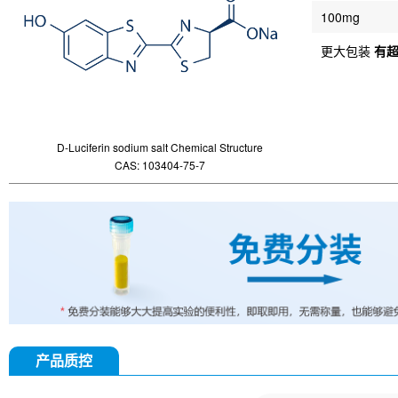
100mg
更大包装
有
D-Luciferin sodium salt Chemical Structure
CAS: 103404-75-7
产品质控