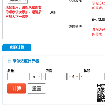
澄清溶液
该配方已
现配现用，请按从左到右
的需求，
的顺序依次添加，澄清后
注射
再加入下一溶剂
5% DM
澄清溶液
该配方已
的需求，
实验计算
摩尔浓度计算器
质量
浓度
体积
=
×
计算
重置