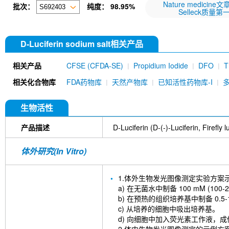
Nature medicine
批次：
纯度：
98.95%
Selleck质量第
D-Luciferin sodium salt相关产品
相关产品
CFSE (CFDA-SE)
Propidium Iodide
DFO
T
Dihydrochloride
MKT-077
Nile Red
Thiofla
相关化合物库
FDA药物库
天然产物库
已知活性药物库-I
581/591 C11
CY5
生物活性
产品描述
D-Luciferin (D-(-)-Luciferin
体外研究(In Vitro)
1.体外生物发光图像测定实验方案
a) 在无菌水中制备 100 mM (
b) 在预热的组织培养基中制备 0.5
c) 从培养的细胞中吸出培养基。
d) 向细胞中加入荧光素工作液，成