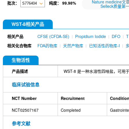
Nature medicine
批次：
纯度：
99.98%
Selleck质量第
WST-8相关产品
相关产品
CFSE (CFDA-SE)
Propidium Iodide
DFO
T
DAPI Dihydrochloride
MKT-077
Nile Red
T
相关化合物库
FDA药物库
天然产物库
已知活性药物库-I
BODIPY 581/591 C11
CY5
生物活性
产品描述
WST-8 是一种水溶性四唑盐，可
临床试验信息
NCT Number
Recruitment
Conditio
NCT02507167
Completed
Gastroint
参考文献