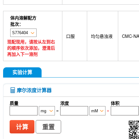
体内溶解配方
批次：
口服
均匀悬浊液
CMC-N
现配现用，请按从左到右
的顺序依次添加，澄清后
再加入下一溶剂
实验计算
摩尔浓度计算器
质量
浓度
体积
=
×
计算
重置