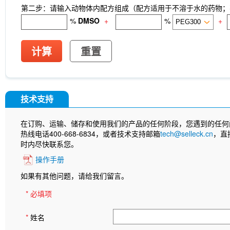
第二步：请输入动物体内配方组成（配方适用于不溶于水的药物；不
%
DMSO
+
%
+
计算
重置
技术支持
在订购、运输、储存和使用我们的产品的任何阶段，您遇到的任何
热线电话400-668-6834，或者技术支持邮箱
tech@selleck.cn
，直
时内尽快联系您。
操作手册
如果有其他问题，请给我们留言。
* 必填项
*
姓名