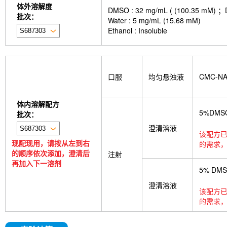
体外溶解度
DMSO : 32 mg/mL ( (100.
批次：
Water : 5 mg/mL (15.68 mM)
Ethanol : Insoluble
口服
均匀悬浊液
CMC-N
体内溶解配方
5%DMS
批次：
澄清溶液
该配方已
现配现用，请按从左到右
的需求，
的顺序依次添加，澄清后
注射
再加入下一溶剂
5% DM
澄清溶液
该配方已
的需求，