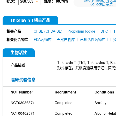
Nature medicine
批次：
纯度：
99.78%
Selleck质量第
Thioflavin T相关产品
相关产品
CFSE (CFDA-SE)
Propidium Iodide
DFO
T
WST-8
DAPI Dihydrochloride
MKT-077
Nil
相关化合物库
FDA药物库
天然产物库
已知活性药物库-I
581/591 C11
CY5
生物活性
Thioflavin T (ThT, Thio
产品描述
形式存在，其浓度通常用于通过荧光测定
临床试验信息
NCT Number
Recruitment
Conditions
NCT03036371
Completed
Anxiety
NCT00402571
Completed
Alcohol Rela