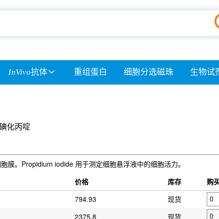
InVivo
抗体
重组蛋白
细胞分选磁珠
生物试
碘化丙啶
的细胞膜。Propidium iodide 用于测定细胞悬浮液中的细胞活力。
价格
库存
购
794.93
现货
2375.8
现货