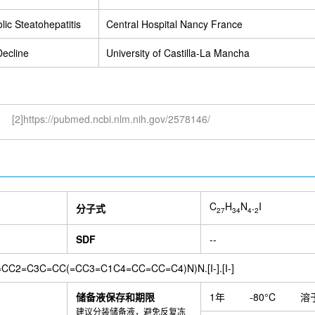
lic Steatohepatitis
Central Hospital Nancy France
Decline
University of Castilla-La Mancha
[2]https://pubmed.ncbi.nlm.nih.gov/2578146/
C
H
N
.
I
分子式
27
34
4
2
SDF
--
CC2=C3C=CC(=CC3=C1C4=CC=CC=C4)N)N.[I-].[I-]
储备液保存和期限
1年
-80°C
溶
建议分装储备液，避免反复冻