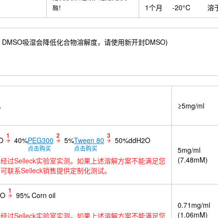
1个月
-20°C
溶
融！
.61 mM) ；DMSO吸湿会降低化合物溶解度，请使用新开封DMSO)
A
≥5mg/ml
1
2
3
O
40%
PEG300
5%
Tween 80
50%ddH2O
点击购买
点击购买
5mg/ml
(7.48mM)
经过Selleck实验室实测。如果上述溶解方案不能满足您
可联系Selleck销售提供定制化测试。
1
SO
95% Corn oil
0.71mg/ml
(1.06mM)
经过Selleck实验室实测。如果上述溶解方案不能满足您