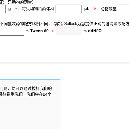
配一只动物的药量）
g
每只动物给药体积
μL
动物数量
同批次药物配方比例不同，请联系Selleck为您提供正确的澄清溶液配
%
Tween 80
+
%
ddH2O
问题，均可以通过拨打我们的
接联系到我们。我们会在24小