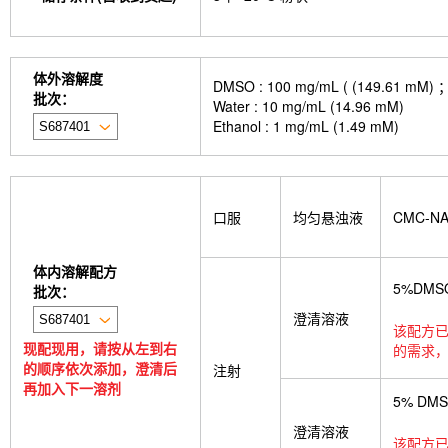
体外溶解度
DMSO : 100 mg/mL ( (149
批次：
Water : 10 mg/mL (14.96 mM)
Ethanol : 1 mg/mL (1.49 mM)
口服
均匀悬浊液
CMC-N
体内溶解配方
5%DMS
批次：
澄清溶液
该配方已
现配现用，请按从左到右
的需求，
的顺序依次添加，澄清后
注射
再加入下一溶剂
5% DM
澄清溶液
该配方已