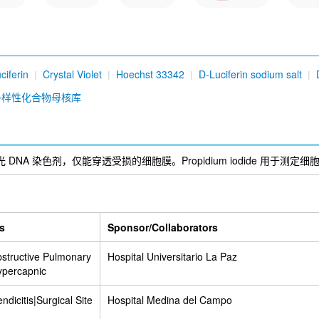
ciferin
Crystal Violet
Hoechst 33342
D-Luciferin sodium salt
vin T
JC-1
Rhodamine B
Indigo
X-GAL
TMB dihydrochlorid
多样性化合物母核库
是一种红色荧光 DNA 染色剂，仅能穿透受损的细胞膜。Propidium iodide 用
s
Sponsor/Collaborators
structive Pulmonary
Hospital Universitario La Paz
ypercapnic
dicitis|Surgical Site
Hospital Medina del Campo