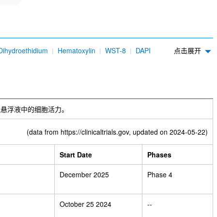
Dihydroethidium
Hematoxylin
WST-8
DAPI
点击展开
e
Diphenylterazine (DTZ)
Ponceau S
BODIPY
于测定细胞悬浮液中的细胞活力。
(data from
https://clinicaltrials.gov
, updated on 2024-05-22)
Start Date
Phases
December 2025
Phase 4
October 25 2024
--