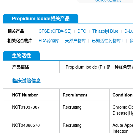
Propidium Iodide相关产品
相关产品
CFSE (CFDA-SE)
DFO
Thiazolyl Blue
D-Lu
Dihydrochloride
MKT-077
Nile Red
Thiofla
相关化合物库
FDA药物库
天然产物库
已知活性药物库-I
581/591 C11
CY5
生物活性
产品描述
Propidium iodide (PI) 
临床试验信息
NCT Number
Recruitment
Condition
NCT01037387
Recruiting
Chronic Ob
Disease|H
NCT04860570
Recruiting
Acute Appen
Infection