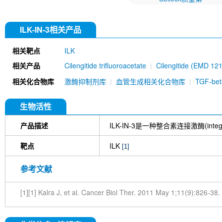
ILK-IN-3相关产品
相关靶点
ILK
相关产品
Cilengitide trifluoroacetate
Cilengitide (EMD 12
TFA
Cyclo(-RGDfK) TFA
Leukadherin-1
A-
相关化合物库
激酶抑制剂库
血管生成相关化合物库
TGF-b
OSU-T315
A286982
GLPG0187
ADAM10 A
生物活性
产品描述
ILK-IN-3是一种整合素连接激酶(integr
靶点
ILK
[1]
参考文献
[1][1] Kalra J, et al. Cancer Biol Ther. 2011 May 1;11(9):826-38.