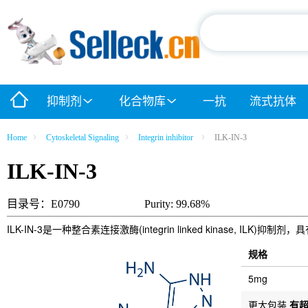
抑制剂
化合物库
一抗
流式抗体
Home
Cytoskeletal Signaling
Integrin inhibitor
ILK-IN-3
ILK-IN-3
目录号：E0790
Purity: 99.68%
ILK-IN-3是一种整合素连接激酶(integrin linked kinase, ILK)抑
规格
5mg
更大包装
有