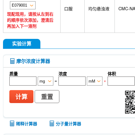
口服
均匀悬浊液
CMC-N
现配现用，请按从左到右
的顺序依次添加，澄清后
再加入下一溶剂
实验计算
摩尔浓度计算器
质量
浓度
体积
=
×
计算
重置
稀释计算器
分子量计算器