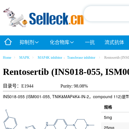
抑制剂
化合物库
一抗
流式抗体
Home
MAPK
MAP4K inhibitor
-
Transferase inhibitor
Rentosertib (INS
Rentosertib (INS018-055, ISM0
目录号：E1944
Purity: 98.08%
INS018-055 (ISM001-055, TNIK&MAP4K4-IN-2，compound 112)是
T
规格
5mg
25mg