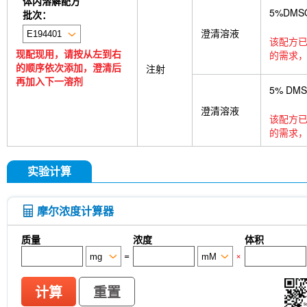
体内溶解配方
5%DMS
批次：
澄清溶液
该配方已
现配现用，请按从左到右
的需求，
的顺序依次添加，澄清后
注射
再加入下一溶剂
5% DM
澄清溶液
该配方已
的需求，
实验计算
摩尔浓度计算器
质量
浓度
体积
=
×
计算
重置