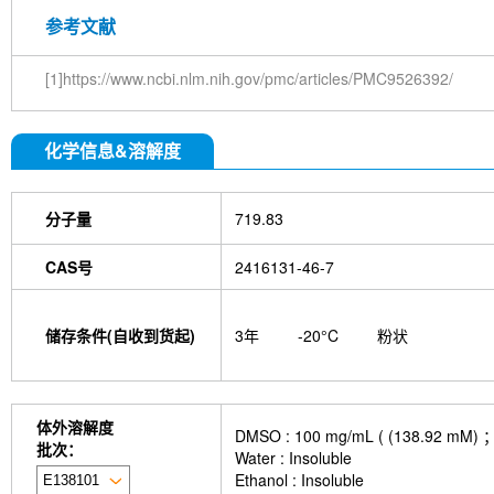
M
参考文献
(
(
[1]https://www.ncbi.nlm.nih.gov/pmc/articles/PMC9526392/
L
L
B
化学信息&溶解度
(
N
(
分子量
719.83
CAS号
2416131-46-7
储存条件(自收到货起)
3年
-20°C
粉状
体外溶解度
DMSO : 100 mg/mL ( (138
批次：
Water : Insoluble
Ethanol : Insoluble