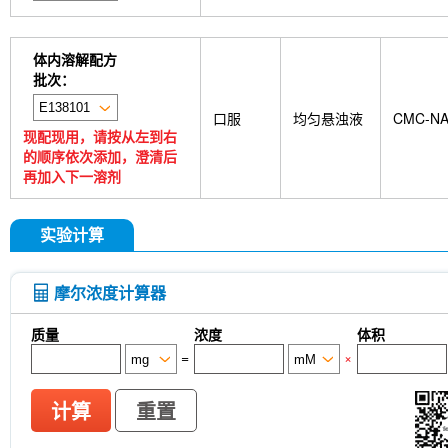
体内溶解配方
批次：
口服
均匀悬浊液
CMC-N
现配现用，请按从左到右
的顺序依次添加，澄清后
再加入下一溶剂
实验计算
摩尔浓度计算器
质量
浓度
体积
=
×
计算
重置