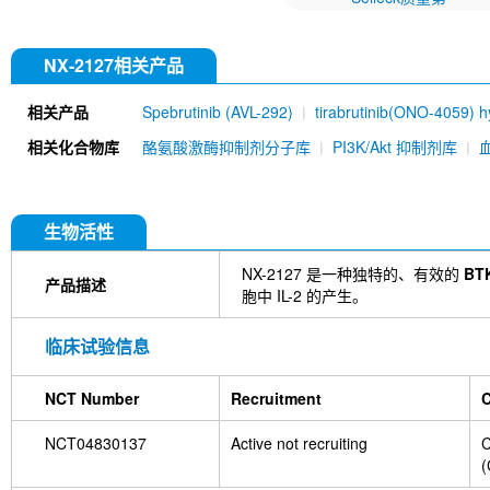
NX-2127相关产品
相关产品
Spebrutinib (AVL-292)
tirabrutinib(ONO-4059) h
Fenebrutinib (GDC-0853)
Branebrutinib (BMS-
相关化合物库
酪氨酸激酶抑制剂分子库
PI3K/Akt 抑制剂库
M7583
Catadegbrutinib (BGB-16673)
生物活性
NX-2127 是一种独特的、有效的
BT
产品描述
胞中 IL-2 的产生。
临床试验信息
NCT Number
Recruitment
C
NCT04830137
Active not recruiting
C
(
L