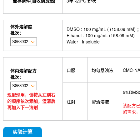
储存条件(自收到货起)
3年 -20°C 粉状
体外溶解度
DMSO : 100 mg/mL ( (158
批次：
Ethanol : 100 mg/mL (158.09 mM)
Water : Insoluble
口服
均匀悬浊液
CMC-N
体内溶解配方
批次：
5%DMS
现配现用，请按从左到右
的顺序依次添加，澄清后
注射
澄清溶液
该配方已
再加入下一溶剂
的需求，
实验计算