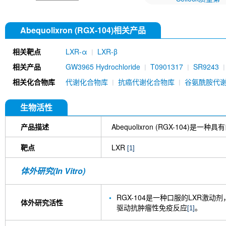
Abequolixron (RGX-104)相关产品
相关靶点
LXR-α
LXR-β
相关产品
GW3965 Hydrochloride
T0901317
SR9243
相关化合物库
代谢化合物库
抗癌代谢化合物库
谷氨酰胺代
生物活性
产品描述
Abequolixron (RGX-104)是一
靶点
LXR
[1]
体外研究(In Vitro)
RGX-104是一种口服的LXR激
体外研究活性
驱动抗肿瘤性免疫反应
。
[1]