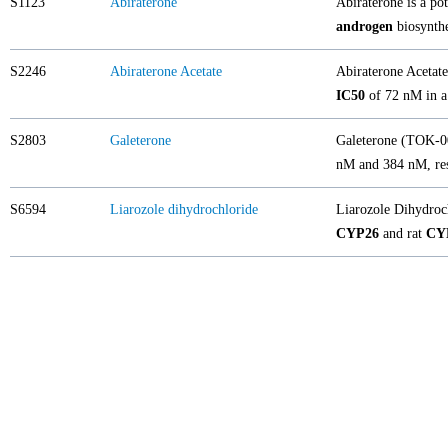
S1123
Abiraterone
Abiraterone is a po
androgen
biosynthe
S2246
Abiraterone Acetate
Abiraterone Acetate
IC50
of 72 nM in a 
S2803
Galeterone
Galeterone (TOK-00
nM and 384 nM, resp
S6594
Liarozole dihydrochloride
Liarozole Dihydroch
CYP26
and rat
CY