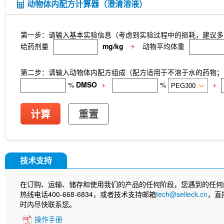
动物体内配方计算器（澄清溶液）
第一步：请输入基本实验信息（考虑到实验过程中的损耗，建议多
给药剂量
mg/kg
动物平均体重
第二步：请输入动物体内配方组成（配方适用于不溶于水的药物；不
%
DMSO
+
%
+
计算
重置
技术支持
在订购、运输、储存和使用我们的产品的任何阶段，您遇到的任何
热线电话400-668-6834，或者技术支持邮箱
tech@selleck.cn
，直
时内尽快联系您。
操作手册