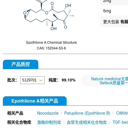
2mg
5mg
更大包装
有
Epothilone A Chemical Structure
CAS: 152044-53-6
产品质控
Nature medicine
批次：
纯度：
99.10%
Selleck质量第
Epothilone A相关产品
相关产品
Nocodazole
Patupilone (Epothilone B)
CW06
Antibody (Rabbit mAb) [M20M17]
β-Tubulin Ant
相关化合物库
激酶抑制剂库
血管生成相关化合物库
TGF-b
DM1 (Mertansine)
α-Tubulin Antibody (Rabbit 