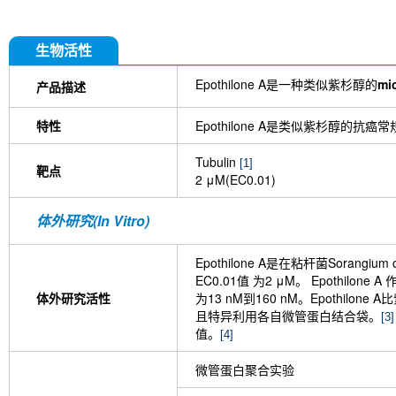
Demethylepipodophyllotoxin(NSC-122819,VM-26)
(Rabbit mAb) [B19D18]
生物活性
Epothilone A是一种类似紫杉醇的
mi
产品描述
特性
Epothilone A是类似紫杉醇的
Tubulin
[1]
靶点
2 μM(EC0.01)
体外研究(In Vitro)
Epothilone A是在粘杆菌Soran
EC0.01值 为2 μM。 Epothilon
体外研究活性
为13 nM到160 nM。Epothilon
且特异利用各自微管蛋白结合袋。
[3]
值。
[4]
微管蛋白聚合实验