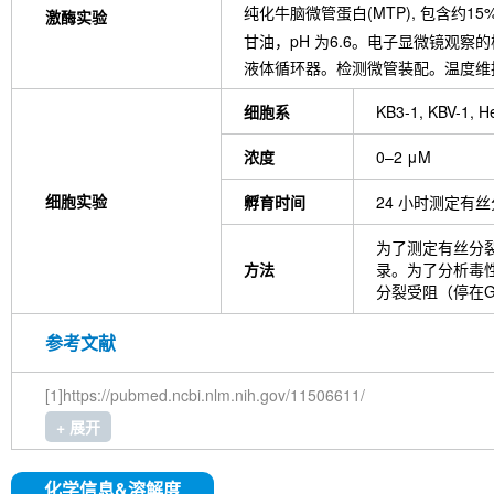
纯化牛脑微管蛋白(MTP), 包含约15%–20%
激酶实验
甘油，pH 为6.6。电子显微镜观察的
液体循环器。检测微管装配。温度维持
细胞系
KB3-1, KBV-1, 
浓度
0–2 μM
细胞实验
孵育时间
24 小时测定有
为了测定有丝分裂
方法
录。为了分析毒性
分裂受阻（停在G
参考文献
[1]https://pubmed.ncbi.nlm.nih.gov/11506611/
+ 展开
化学信息&溶解度