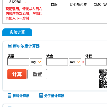
口服
均匀悬浊液
CMC-N
现配现用，请按从左到右
的顺序依次添加，澄清后
再加入下一溶剂
实验计算
摩尔浓度计算器
质量
浓度
体积
=
×
计算
重置
稀释计算器
分子量计算器