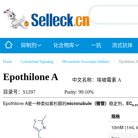
抑制剂
化合物库
一抗
流式抗体
Home
Cytoskeletal Signaling
Microtubule Associated inhibitor
Epothilone 
Epothilone A
中文名称：埃坡霉素 A
目录号：S1297
Purity: 99.10%
Epothilone A是一种类似紫杉醇的
microtubule（微管）
稳定剂，
EC
0.0
规格
10mM (1mL 