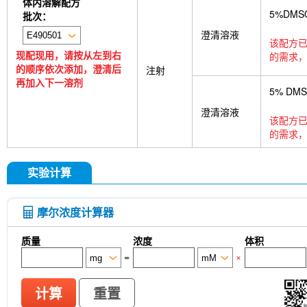
体内溶解配方
5%DMS
批次：
澄清溶液
该配方已
现配现用，请按从左到右
的需求，
的顺序依次添加，澄清后
注射
再加入下一溶剂
5% DM
澄清溶液
该配方已
的需求，
实验计算
摩尔浓度计算器
质量
浓度
体积
=
×
计算
重置