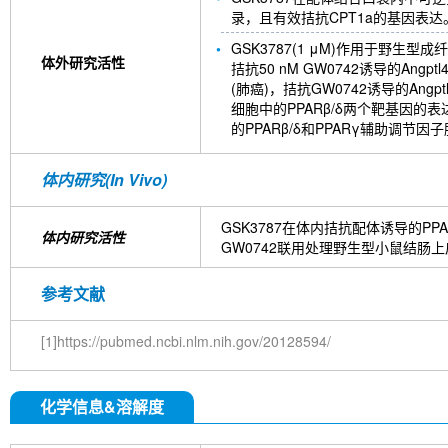
录，且有效拮抗CPT1a的基因表达
GSK3787(1 μM)作用于野生型成
体外研究活性
拮抗50 nM GW0742诱导的Angptl
(肺癌)，拮抗GW0742诱导的Angpt
细胞中的PPARβ/δ两个靶基因的表
的PPARβ/δ和PPARγ辅助调节因
体内研究(In Vivo)
GSK3787在体内拮抗配体诱导的PPAR
体内研究活性
GW0742联用处理野生型小鼠结肠上皮，
参考文献
[1]https://pubmed.ncbi.nlm.nih.gov/20128594/
化学信息&溶解度