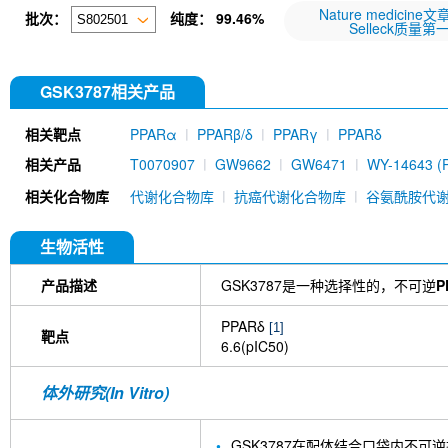
Nature medicine
批次：
纯度：
99.46%
Selleck质量第
GSK3787相关产品
相关靶点
PPARα
PPARβ/δ
PPARγ
PPARδ
相关产品
T0070907
GW9662
GW6471
WY-14643 (Pi
Daidzein
Astaxanthin
Eupatilin
GSK0660
相关化合物库
代谢化合物库
抗癌代谢化合物库
谷氨酰胺代
Alpinetin
Gypenoside XLIX
Oroxin A
DG172
生物活性
产品描述
GSK3787是一种选择性的，不可逆
P
PPARδ
[1]
靶点
6.6(pIC50)
体外研究(In Vitro)
GSK3787在配体结合口袋内不可逆拮