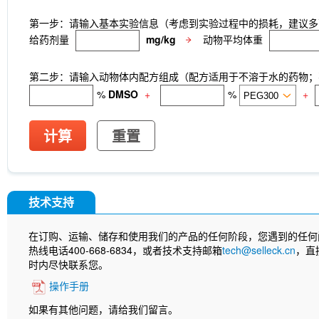
第一步：请输入基本实验信息（考虑到实验过程中的损耗，建议多
给药剂量
mg/kg
动物平均体重
第二步：请输入动物体内配方组成（配方适用于不溶于水的药物；不
%
DMSO
+
%
+
计算
重置
技术支持
在订购、运输、储存和使用我们的产品的任何阶段，您遇到的任何
热线电话400-668-6834，或者技术支持邮箱
tech@selleck.cn
，直
时内尽快联系您。
操作手册
如果有其他问题，请给我们留言。