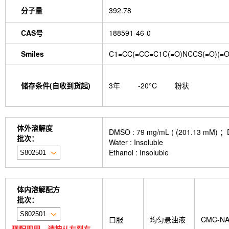
分子量
392.78
CAS号
188591-46-0
Smiles
C1=CC(=CC=C1C(=O)NCCS(=O)(=O)
储存条件(自收到货起)
3年
-20°C
粉状
体外溶解度
DMSO : 79 mg/mL ( (201.
批次：
Water : Insoluble
Ethanol : Insoluble
体内溶解配方
批次：
口服
均匀悬浊液
CMC-N
现配现用，请按从左到右