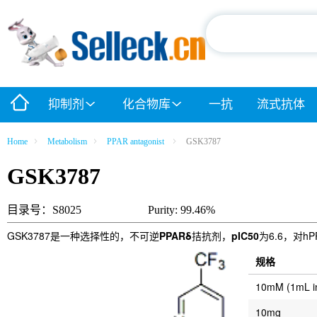
抑制剂
化合物库
一抗
流式抗体
Home
Metabolism
PPAR antagonist
GSK3787
GSK3787
目录号：S8025
Purity: 99.46%
GSK3787是一种选择性的，不可逆
PPARδ
拮抗剂，
pIC50
为6.6，对h
规格
10mM (1mL 
10mg