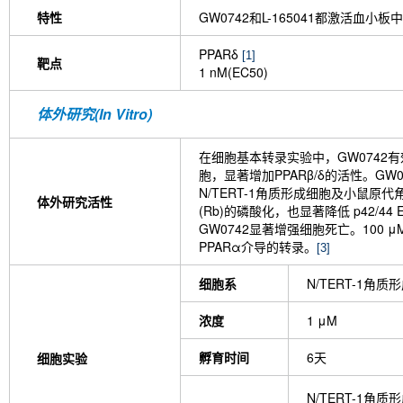
特性
GW0742和L-165041都激活血小板中
PPARδ
[1]
靶点
1 nM(EC50)
体外研究(In Vitro)
在细胞基本转录实验中，GW0742有效作用于
胞，显著增加PPARβ/δ的活性。GW07
N/TERT-1角质形成细胞及小鼠原代角
体外研究活性
(Rb)的磷酸化，也显著降低 p42/44
GW0742显著增强细胞死亡。100 μ
PPARα介导的转录。
[3]
细胞系
N/TERT-1角质
浓度
1 μM
孵育时间
6天
细胞实验
N/TERT-1角质