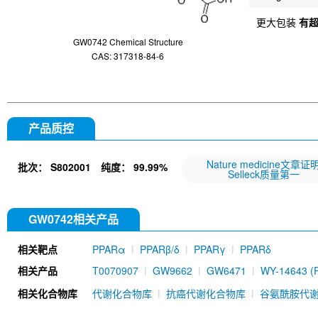
更大包装
有
GW0742 Chemical Structure
CAS: 317318-84-6
产品质控
Nature medicine文章证
批次：
S802001
纯度：
99.99%
Selleck质量第一
GW0742相关产品
相关靶点
PPARα
PPARβ/δ
PPARγ
PPARδ
相关产品
T0070907
GW9662
GW6471
WY-14643 (Pi
Daidzein
Astaxanthin
Eupatilin
GSK0660
相关化合物库
代谢化合物库
抗癌代谢化合物库
谷氨酰胺代
Alpinetin
Gypenoside XLIX
Oroxin A
DG172