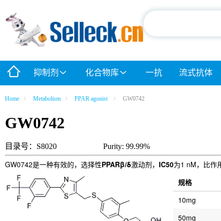
抑制剂
化合物库
一抗
流式抗体
Home
Metabolism
PPAR agonist
GW0742
GW0742
目录号：S8020
Purity: 99.99%
GW0742是一种有效的，选择性
PPARβ/δ
激动剂，
IC50
为1 nM，比作
规格
10mg
50mg