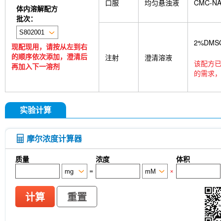
口服
均匀悬浊液
CMC-N
体内溶解配方
批次：
2%DMS
现配现用，请按从左到右
的顺序依次添加，澄清后
注射
澄清溶液
该配方已
再加入下一溶剂
的需求，
实验计算
摩尔浓度计算器
质量
浓度
体积
=
×
计算
重置