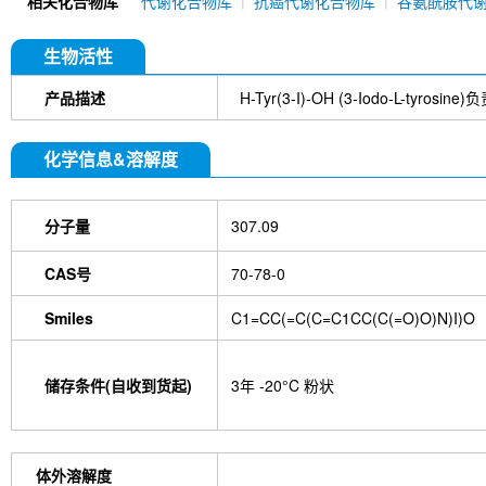
相关化合物库
代谢化合物库
抗癌代谢化合物库
谷氨酰胺代
生物活性
产品描述
H-Tyr(3-I)-OH (3-Iodo-L-
化学信息&溶解度
分子量
307.09
CAS号
70-78-0
Smiles
C1=CC(=C(C=C1CC(C(=O)O)N)I)O
储存条件(自收到货起)
3年 -20°C 粉状
体外溶解度