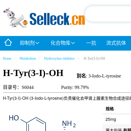
抑制剂
化合物库
一抗
流式抗体
Home
Metabolism
Hydroxylase inhibitor
H-Tyr(3-I)-OH
H-Tyr(3-I)-OH
别名
: 3-Iodo-L-tyrosine
目录号：S6044
Purity: 99.79%
H-Tyr(3-I)-OH (3-Iodo-L-tyrosine)负责催化去甲肾上腺素生物合成
规格
25mg
更大包装
有