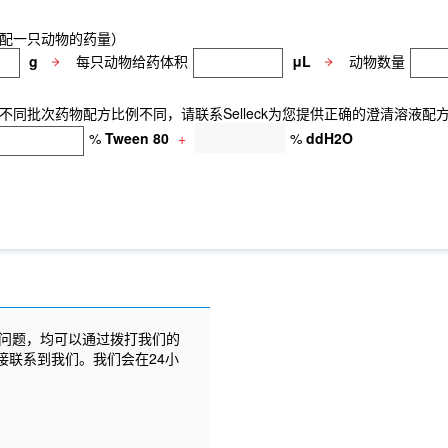
配一只动物的药量）
g
每只动物给药体积
μL
动物数量
同批次药物配方比例不同，请联系Selleck为您提供正确的澄清溶液配
%
Tween 80
+
%
ddH2O
问题，均可以通过拨打我们的
接联系到我们。我们会在24小