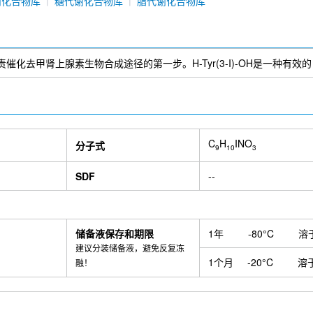
谢化合物库
糖代谢化合物库
脂代谢化合物库
tyrosine)负责催化去甲肾上腺素生物合成途径的第一步。H-Tyr(3-I)-OH是一种有效
C
H
INO
分子式
9
10
3
SDF
--
储备液保存和期限
1年
-80°C
溶
建议分装储备液，避免反复冻
1个月
-20°C
溶
融！