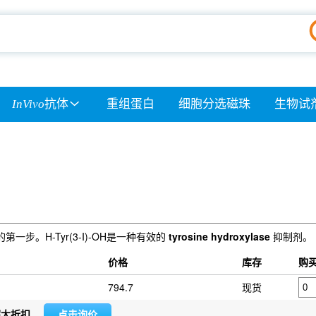
InVivo
抗体
重组蛋白
细胞分选磁珠
生物试
途径的第一步。H-Tyr(3-I)-OH是一种有效的
tyrosine hydroxylase
抑制剂。
价格
库存
购
794.7
现货
超大折扣
点击询价