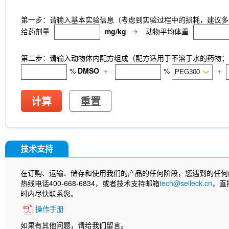
第一步：请输入基本实验信息（考虑到实验过程中的损耗，建议多
给药剂量
mg/kg
动物平均体重
第二步：请输入动物体内配方组成（配方适用于不溶于水的药物；不
%
DMSO
+
%
+
计算
重置
技术支持
在订购、运输、储存和使用我们的产品的任何阶段，您遇到的任何
热线电话400-668-6834，或者技术支持邮箱
tech@selleck.cn
，直
时内尽快联系您。
操作手册
如果有其他问题，请给我们留言。