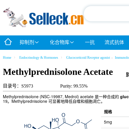
抑制剂
化合物库
一抗
流式抗体
Home
Endocrinology & Hormones
Glucocorticoid Receptor agonist
-
Immunolog
Methylprednisolone Acetate
目录号：S5973
Purity: 99.55%
Methylprednisolone (NSC-19987, Medrol) acetate 是一种合成的
gluc
19。Methylprednisolone 可显著地降低自噬和细胞凋亡。
规格
5mg