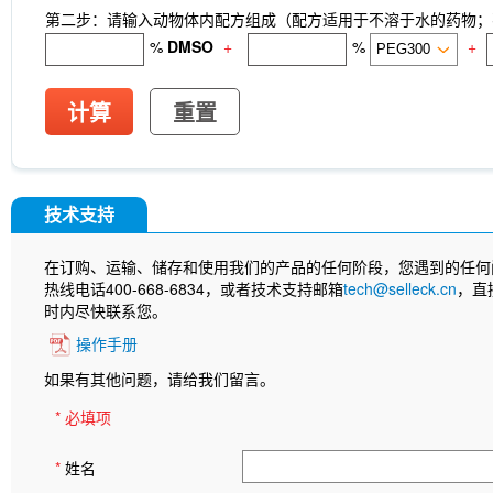
第二步：请输入动物体内配方组成（配方适用于不溶于水的药物；不
%
DMSO
+
%
+
计算
重置
技术支持
在订购、运输、储存和使用我们的产品的任何阶段，您遇到的任何
热线电话400-668-6834，或者技术支持邮箱
tech@selleck.cn
，直
时内尽快联系您。
操作手册
如果有其他问题，请给我们留言。
* 必填项
*
姓名