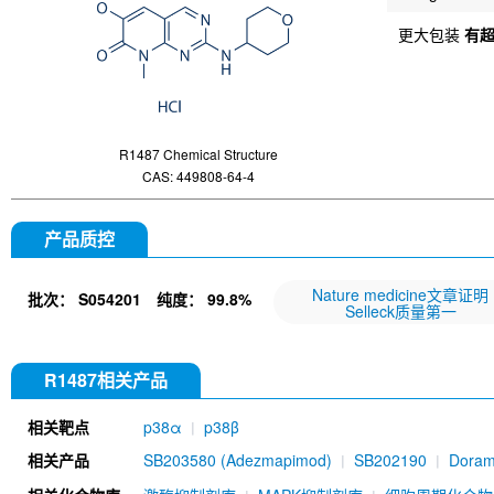
更大包装
有
R1487 Chemical Structure
CAS: 449808-64-4
产品质控
Nature medicine文章证明
批次：
S054201
纯度：
99.8%
Selleck质量第一
R1487相关产品
相关靶点
p38α
p38β
相关产品
SB203580 (Adezmapimod)
SB202190
Doram
702
Losmapimod
SB239063
Asiatic Acid