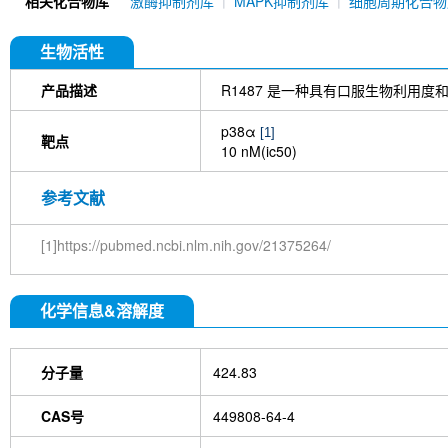
相关化合物库
激酶抑制剂库
MAPK抑制剂库
细胞周期化合物
Pamapimod
Pexmetinib
PD 169316
3,4',5
Antibody (Rabbit mAb) [N23C2]
Adezmapimod h
生物活性
产品描述
R1487 是一种具有口服生物利用度
p38α
[1]
靶点
10 nM(ic50)
参考文献
[1]https://pubmed.ncbi.nlm.nih.gov/21375264/
化学信息&溶解度
分子量
424.83
CAS号
449808-64-4