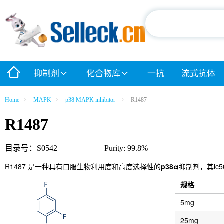
抑制剂
化合物库
一抗
流式抗体
Home
MAPK
p38 MAPK inhibitor
R1487
R1487
目录号：S0542
Purity: 99.8%
R1487 是一种具有口服生物利用度和高度选择性的
p38α
抑制剂，其ic5
规格
5mg
25mg