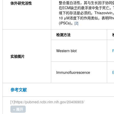
整合蛋白活性，其与生长因子协同促进细胞
体外研究活性
在ECM缺乏的悬浮液中免于死亡。T
境下的存活是必须的。Thiazovivi
10 μM浓度下的作用类似，表明Rh
(iPSCs)。
[2]
检测方法
Western blot
实验图片
Immunofluorescence
E
参考文献
[1]https://pubmed.ncbi.nlm.nih.gov/20406903/
+ 展开