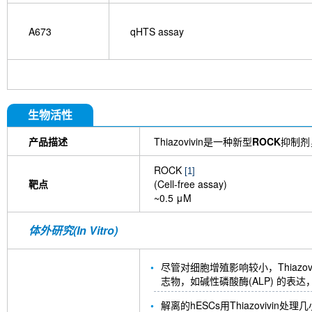
A673
qHTS assay
生物活性
产品描述
Thiazovivin是一种新型
ROCK
抑制剂
ROCK
[1]
靶点
(Cell-free assay)
~0.5 μM
体外研究(In Vitro)
尽管对细胞增殖影响较小，Thiaz
志物，如碱性磷酸酶(ALP) 的表
解离的hESCs用Thiazoviv