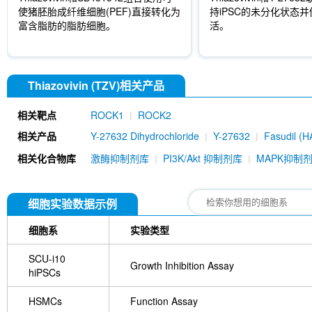
使猪胚胎成纤维细胞(PEF)直接转化为
持iPSC的未分化状态
富含脂肪的脂肪细胞。
活。
Thiazovivin (TZV)相关产品
相关靶点
ROCK1
ROCK2
相关产品
Y-27632 Dihydrochloride
Y-27632
Fasudil (H
dihydrate
GSK269962A HCl
Y-39983 Dihydro
相关化合物库
激酶抑制剂库
PI3K/Akt 抑制剂库
MAPK抑制
GSK269962A
细胞实验数据示例
细胞系
实验类型
SCU-i10
Growth Inhibition Assay
hiPSCs
HSMCs
Function Assay