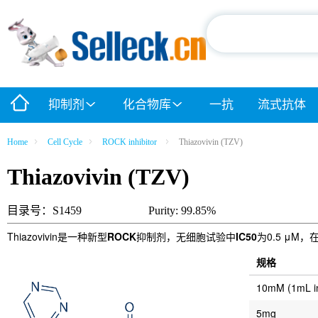
抑制剂
化合物库
一抗
流式抗体
Home
Cell Cycle
ROCK inhibitor
Thiazovivin (TZV)
Thiazovivin (TZV)
目录号：S1459
Purity: 99.85%
Thiazovivin是一种新型
ROCK
抑制剂，无细胞试验中
IC50
为0.5 μ
规格
10mM (1mL 
5mg