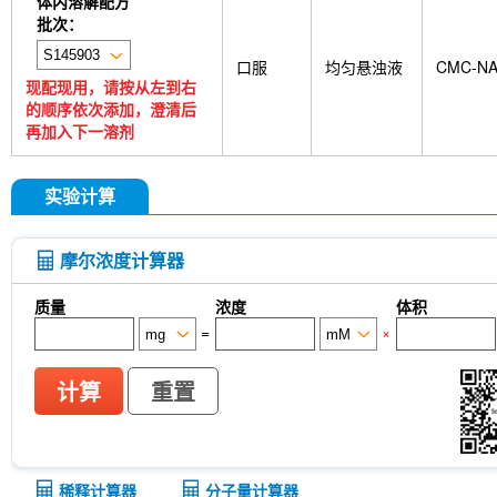
体内溶解配方
批次：
口服
均匀悬浊液
CMC-N
现配现用，请按从左到右
的顺序依次添加，澄清后
再加入下一溶剂
实验计算
摩尔浓度计算器
质量
浓度
体积
=
×
计算
重置
稀释计算器
分子量计算器