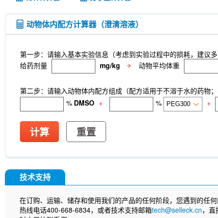
动物体内配方计算器（澄清溶液）
第一步：请输入基本实验信息（考虑到实验过程中的损耗，建议多
给药剂量
mg/kg
动物平均体重
第二步：请输入动物体内配方组成（配方适用于不溶于水的药物；不
%
DMSO
+
%
+
计算
重置
技术支持
在订购、运输、储存和使用我们的产品的任何阶段，您遇到的任何
热线电话400-668-6834，或者技术支持邮箱
tech@selleck.cn
，直